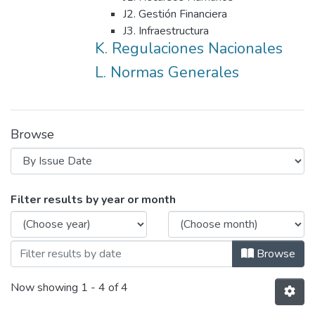
J2. Gestión Financiera
J3. Infraestructura
K. Regulaciones Nacionales
L. Normas Generales
Browse
Browsing Marco Normativo Institucio
Filter results by year or month
Browse
Now showing
1 - 4 of 4