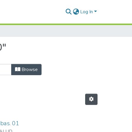
Log In
0"
Browse
bas. 01
ISALUD