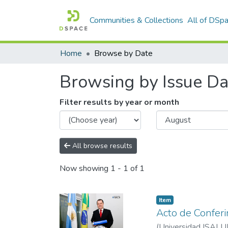
Communities & Collections
All of DSp
Home
Browse by Date
Browsing by Issue Da
Filter results by year or month
All browse results
Now showing
1 - 1 of 1
Item
Acto de Conferi
(
Universidad ISALU