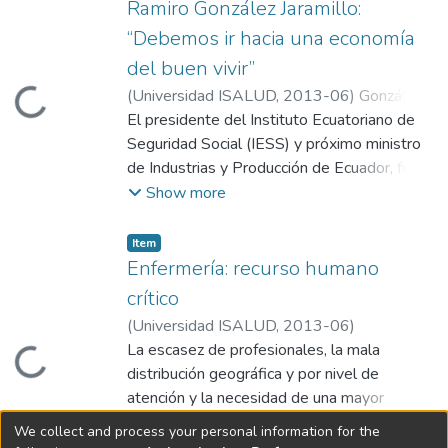
informe, que se realizó de manera conjunta
Ramiro González Jaramillo:
con el Fondo de Población de las Naciones
“Debemos ir hacia una economía
Unidas (UNFPA), contó con la colaboración
del buen vivir”
de 20 cuerpos de la ONU, incluyendo todas
(
Universidad ISALUD
,
2013-06
)
González
Loading...
las comisiones regionales, ONG
Jaramillo, Ramiro
El presidente del Instituto Ecuatoriano de
internacionales y 1.300 personas mayores
Seguridad Social (IESS) y próximo ministro
de 60 años de 36 países, que fueron
de Industrias y Producción de Ecuador, fue
encuestadas.
distinguido como doctor honoris causa por la
Show more
Universidad ISALUD. En esta entrevista
describe el funcionamiento del banco que
Item
administra los fondos de los afiliados y
Enfermería: recurso humano
financia el crecimiento del país.
crítico
(
Universidad ISALUD
,
2013-06
)
La escasez de profesionales, la mala
Loading...
distribución geográfica y por nivel de
atención y la necesidad de una mayor
cualificación constituyen un diagnóstico
Show more
We collect and process your personal information for the
conocido sobre la enfermería. Tres jefes de