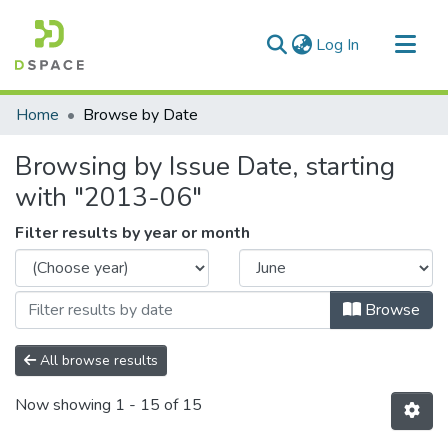
(current)
Log In
Communities & Collections
Home
Browse by Date
All of DSpace
Browsing by Issue Date, starting
with "2013-06"
Filter results by year or month
Browse
All browse results
Now showing
1 - 15 of 15