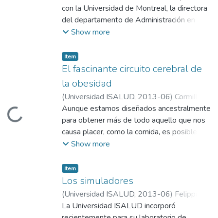
con la Universidad de Montreal, la directora
estos medicamentos. La exigencia como
del departamento de Administración en
gestores, compradores y usuarios de estos
Salud de la Facultad de Medicina de esa
Show more
medicamentos, deben ser biosimilares
casa brindó en ISALUD una conferencia
deben ser productos con garantías de
sobre la experiencia de Quebec y Canadá.
eficacia y seguridad, la perspectiva es que
Item
El fascinante circuito cerebral de
puedan colaborar en disminuir los costos,
representan una oportunidad para la
la obesidad
contención del gasto farmacéutico, rompen
(
Universidad ISALUD
,
2013-06
)
Cormillot,
el monopolio de años, de moléculas de alto
Alberto
Aunque estamos diseñados ancestralmente
Loading...
impacto en la salud y económico.
para obtener más de todo aquello que nos
causa placer, como la comida, es posible
cambiar gracias a la neuroplasticidad:
Show more
capacidad natural del cerebro para crear
nuevas conexiones y circuitos neuronales, a
Item
cualquier edad.
Los simuladores
(
Universidad ISALUD
,
2013-06
)
Felippa,
Gabriela
La Universidad ISALUD incorporó
recientemente para su laboratorio de