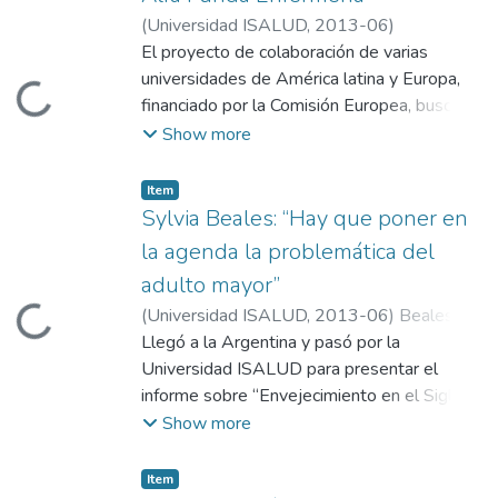
(
Universidad ISALUD
,
2013-06
)
El proyecto de colaboración de varias
universidades de América latina y Europa,
Loading...
financiado por la Comisión Europea, busca
reducir las barreras que restringen en la
Show more
región el acceso a la educación superior del
personal auxiliar y técnico de enfermería.
Item
Sylvia Beales: “Hay que poner en
la agenda la problemática del
adulto mayor”
(
Universidad ISALUD
,
2013-06
)
Beales,
Loading...
Sylvia
Llegó a la Argentina y pasó por la
Universidad ISALUD para presentar el
informe sobre “Envejecimiento en el Siglo
XXI: Una Celebración y un Desafío”, que
Show more
estuvo a su cargo como Jefa de Alianzas
Estratégicas de HelpAge International. El
Item