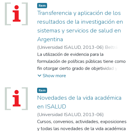
Item
Transferencia y aplicación de los
resultados de la investigación en
sistemas y servicios de salud en
Argentina
(
Universidad ISALUD
,
2013-06
)
Beltrán,
Gastón
La utilización de evidencia para la
;
Zamboni, Lucila
;
Langsam, Martín
;
Alvarez, Daniela
formulación de políticas públicas tiene como
fin otorgar cierto grado de objetividad y
legitimidad a estos procesos. En este
Show more
sentido, la evaluación del uso de la
investigación aplicada requiere prestar
Item
atención al problema de la transferencia
Novedades de la vida académica
(conocimientos que puedan ser
en ISALUD
transferidos) y de la aplicabilidad (la
(
Universidad ISALUD
,
2013-06
)
traducción de esos conocimientos en
Cursos, convenios, actividades, exposiciones
impactos concretos en al área de las
y todas las novedades de la vida académica