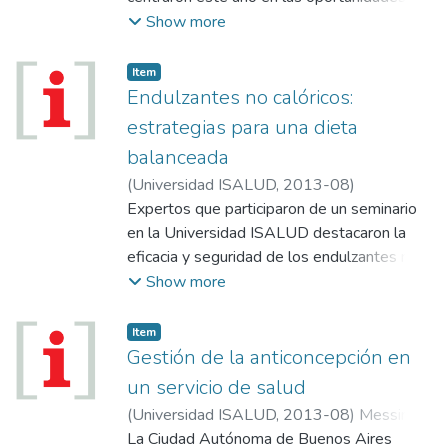
amenazas que surgen del crecimiento
Show more
demográfico y la mayor expectativa de vida
en las Américas.
Item
Endulzantes no calóricos:
estrategias para una dieta
balanceada
(
Universidad ISALUD
,
2013-08
)
Expertos que participaron de un seminario
en la Universidad ISALUD destacaron la
eficacia y seguridad de los endulzantes no
calóricos como estrategia para tener una
Show more
dieta balanceada.
Item
Gestión de la anticoncepción en
un servicio de salud
(
Universidad ISALUD
,
2013-08
)
Messina,
Analia N.
La Ciudad Autónoma de Buenos Aires