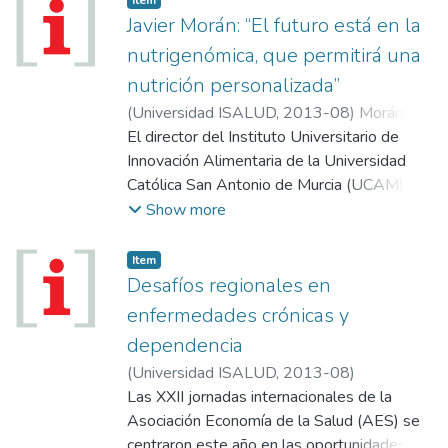
de Río Negro a partir de la integración de
de Medicina de la USAL, jefe del Servicio
Javier Morán: “El futuro está en la
dichas políticas públicas.
de Rehabilitación y coordinador general de
nutrigenómica, que permitirá una
las áreas de Kinesiología, Terapia Física y
nutrición personalizada”
Terapia Ocupacional de Imenic Virgen Niña
(
Universidad ISALUD
,
2013-08
)
Morán,
en Campana, provincia de Buenos Aires,
Javier
El director del Instituto Universitario de
codirector del Equipo Interdisciplinario de
Innovación Alimentaria de la Universidad
Neurorehabilitación y Centro Educativo
Católica San Antonio de Murcia (UCAM), de
Terapéutico Manos SRL conocido como
España, señaló las últimas tendencias en
Show more
Manos del Sur, en Lujan.
alimentación y destacó las nuevas
exigencias de los consumidores que
Item
prefieren los alimentos saludables y buscan
Desafíos regionales en
información sobre ellos.
enfermedades crónicas y
dependencia
(
Universidad ISALUD
,
2013-08
)
Las XXII jornadas internacionales de la
Asociación Economía de la Salud (AES) se
centraron este año en las oportunidades y