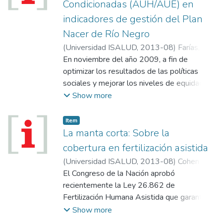
Condicionadas (AUH/AUE) en
ISALUD en Canadá; Módulo internacional
indicadores de gestión del Plan
2013; Expomedical 2013; Viabilidad de
nuevas tecnologías en la gestión de
Nacer de Río Negro
residuos urbanos; Capacitación docente;
(
Universidad ISALUD
,
2013-08
)
Farías,
Apertura de Enfermería en Tucumán y San
Andrea
En noviembre del año 2009, a fin de
Luis."
optimizar los resultados de las políticas
sociales y mejorar los niveles de equidad e
inclusión social, se produce en nuestro país
Show more
la integración de la Asignación Universal por
Hijo (AUH) y el Plan Nacer (PN). De la
Item
misma manera, en mayo de 2011 se amplió
La manta corta: Sobre la
la cobertura de esta asignación a las
cobertura en fertilización asistida
mujeres embarazadas a partir del 3 mes de
(
Universidad ISALUD
,
2013-08
)
Cohen
gestación mediante la Asignación Universal
Agrest, Diana
El Congreso de la Nación aprobó
por Embarazo (AUE). La forma de
recientemente la Ley 26.862 de
articulación se estableció a través de las
Fertilización Humana Asistida que garantiza
condicionalidades de salud que la
el acceso integral a los procedimientos y
Show more
Administración Nacional de Seguridad Social
técnicas, comprendidos el Programa Médico