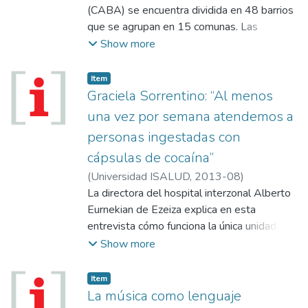
(CABA) se encuentra dividida en 48 barrios
que se agrupan en 15 comunas. Las
unidades geográficas son las comunas y a
Show more
su vez, estas se agrupan en cuatro
Regiones Sanitarias: I (Este), II (Sur), III
Item
(Oeste) y IV (Norte). El Hospital General de
Graciela Sorrentino: “Al menos
Agudos Dr. T. Álvarez (Hgata) es efector
una vez por semana atendemos a
del subsector estatal de salud de la ciudad
personas ingestadas con
cuya jurisdicción es la Comuna 7,
cápsulas de cocaína”
perteneciente a la Región Sanitaria II. La
Región Sur en su conjunto presenta los
(
Universidad ISALUD
,
2013-08
)
peores indicadores socioeconómicos de la
Sorrentino, Graciela
La directora del hospital interzonal Alberto
ciudad2. La comuna 7 agrupa los barrios de
Eurnekian de Ezeiza explica en esta
Flores y Parque Chacabuco.
entrevista cómo funciona la única unidad
especial que atiende casos de
Show more
intoxicaciones graves con psicoactivas; es
creciente número de personas que
Item
transportan en su cuerpo cápsulas con
La música como lenguaje