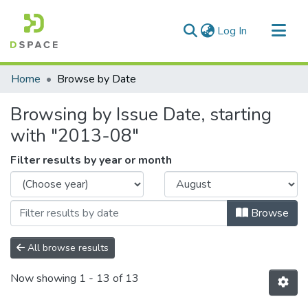
(current)
Log In
Communities & Collections
Home
Browse by Date
All of DSpace
Browsing by Issue Date, starting
with "2013-08"
Filter results by year or month
Browse
All browse results
Now showing
1 - 13 of 13