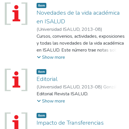
Item
Novedades de la vida académica
en ISALUD
(
Universidad ISALUD
,
2013-08
)
Cursos, convenios, actividades, exposiciones
y todas las novedades de la vida académica
en ISALUD. Este número trae notas sobre:
Distinción al Dr. Ginés González García
Show more
(Premio Konex 2013); VI Jornadas de
Psicooncología Pediátrica; Actualización en
Item
kinesiología y fisiatría; Ciencia y Técnica:
Editorial
Nueva publicación de Ediciones ISALUD,
(
Universidad ISALUD
,
2013-08
)
González
REUP en Salta, Ganadores de Becas
García, Ginés
Editorial Revista ISALUD.
Carrillo Oñativia 2012-2013, Novedades
Show more
bibliográficas, Prevención de adicciones en
Concordia, Postulación de candidatos para
Item
Premios ISALUD 2013; Alumnos ISALUD:
Impacto de Transferencias
Ignacio Mintz, médico y actor; Gerontología