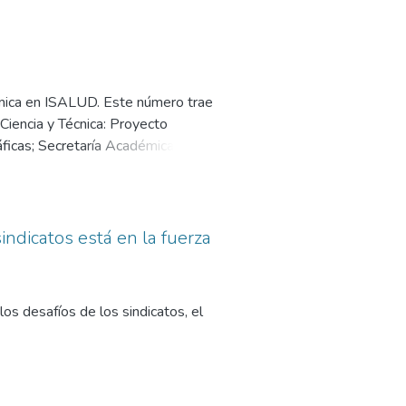
émica en ISALUD. Este número trae
Ciencia y Técnica: Proyecto
icas; Secretaría Académica:
2014; Jornadas AES 2014;
e 2014: IX Congreso Argentino de
s del área con el Dr. Juan José
o al medicamento como bien social;
indicatos está en la fuerza
n de grados académicos.
 los desafíos de los sindicatos, el