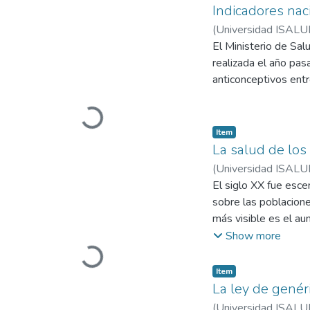
(
Universidad ISALU
El Ministerio de Sal
realizada el año pas
anticonceptivos entr
Item
La salud de lo
(
Universidad ISALU
El siglo XX fue esc
sobre las poblacione
más visible es el a
también se las denom
Show more
edad de una població
Personas de edad ava
Item
poblacional, con una
La ley de genér
tiempos. La explica
(
Universidad ISALU
tomada desde distint
Las dificultades ec
estructural de las p
tiene acceso a ello