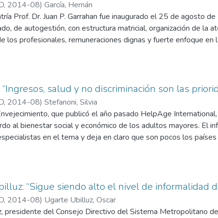
D
,
2014-08
)
García, Hernán
salud. La OCD forma parte actualmente del Programa de Educació
tría Prof. Dr. Juan P. Garrahan fue inaugurado el 25 de agosto d
ado por médicos, administrativos, psicólogos institucionales y tra
ado, de autogestión, con estructura matricial, organización de la a
e los profesionales, remuneraciones dignas y fuerte enfoque en l
tituyeron, en aquel momento, un desafío al modelo asistencial clá
o establecer un ente jurídico administrativo que facilitara los ca
er Ejecutivo Nacional permitió la creación del ente Hospital de 
 el modelo de atención pediátrica para cumplir con la misión de s
: “Ingresos, salud y no discriminación son las prior
gración gradual en una red de servicios pediátricos pluralista. Su
D
,
2014-08
)
Stefanoni, Silvia
sivos de los pacientes y formación de equipos interdisciplinarios 
Envejecimiento, que publicó el año pasado HelpAge International, 
apas del proceso de atención. Este modelo de atención centrado 
rdo al bienestar social y económico de los adultos mayores. El in
os niños y a sus familias que abarca la totalidad de los aspectos b
 especialistas en el tema y deja en claro que son pocos los país
porando a la estructura original la gestión por procesos. Alguno
vidad. La Revista charló con Silvia Stefanoni, directora de Polític
 única en actual proceso de informatización, médico orientador, uni
cos clínicos, hospital de día con sus diversas modalidades (oncol
uras de la organización con respecto a los adultos mayores.
ciones severas, ventilación mecánica no invasiva fuera del área de
illuz: “Sigue siendo alto el nivel de informalidad 
ncia, Programa de referencia y contrarreferencia, Coordinación de
D
,
2014-08
)
Ugarte Ubilluz, Oscar
aciente, banco de células progenitoras hematopoyéticas de sangr
, presidente del Consejo Directivo del Sistema Metropolitano de 
unidosis por paciente.