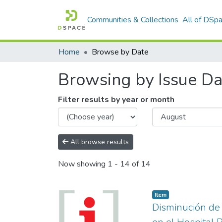
Communities & Collections
All of DSp
Home
Browse by Date
Browsing by Issue Da
Filter results by year or month
All browse results
Now showing
1 - 14 of 14
Item
Disminución de l