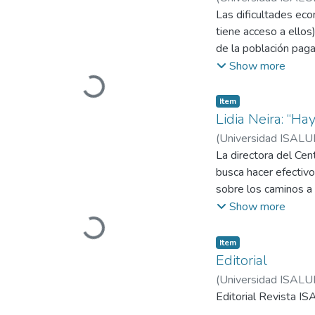
desarrolladas. Produ
de la población paga
mortalidad, se ha pr
medicamentos repres
Show more
aumento de individu
2007), y que el prec
al envejecimiento po
canasta de consumo 
Item
presenta la dimensió
enfrentan las políti
Lidia Neira: “H
altísimo precio, re
(
Universidad ISALU
en riesgo la sustent
La directora del Ce
busca hacer efectiv
sobre los caminos a 
todos.
Show more
Loading...
Item
Editorial
(
Universidad ISALU
Editorial Revista I