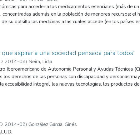
cto de las enormes mejoras en la calidad de vida y de las sucesi
 de su bolsillo las medicinas a las cuales accede (en los países e
oducido la prolongación de la expectativa de vida de las personas,
enta entre el 25 y 65% del gasto total, y entre el 60 y 90% de
os longevos, que superan los 80 años y en algunas sociedades, d
io de los medicamentos es igual para pobres que para ricos, por l
blacional introduce mayor complejidad a la hora de analizar esto
de los primeros es relativamente mucho mayor y es uno de los 
n dinámica de las poblaciones.
cas sanitarias en todo el mundo. Por eso es una preocupación de t
ay que aspirar a una sociedad pensada para todos”
forzada hoy por el nuevo problema y la amenaza de los medicament
D
,
2014-08
)
Neira, Lidia
abilidad económica de los sistemas de salud.
ntro Iberoamericano de Autonomía Personal y Ayudas Técnicas (C
os los derechos de las personas con discapacidad y personas ma
la accesibilidad integral, las nuevas tecnologías, los productos 
D
,
2014-08
)
González García, Ginés
SALUD.