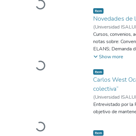
su estilo de lideraz
Item
Novedades de l
(
Universidad ISALU
Cursos, convenios, 
notas sobre: Conveni
ELANS; Demanda de s
Curso de Tutores/ 
Show more
Seminarios Virtuale
Kinesiología del Dep
Item
Brondo; Jornada de 
Carlos West Ocam
La protección social
colectiva”
(
Universidad ISALU
Entrevistado por la R
objetivo de mantener
Item
Indicadores nac