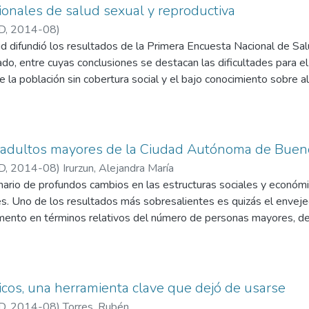
D
,
2014-08
)
ud difundió los resultados de la Primera Encuesta Nacional de Sa
ado, entre cuyas conclusiones se destacan las dificultades para 
e la población sin cobertura social y el bajo conocimiento sobre a
s adultos mayores de la Ciudad Autónoma de Buen
D
,
2014-08
)
Irurzun, Alejandra María
enario de profundos cambios en las estructuras sociales y econó
s. Uno de los resultados más sobresalientes es quizás el enveje
umento en términos relativos del número de personas mayores, 
ina “Adultos mayores”. Esto implica una redistribución de la par
n y su ocurrencia empuja otros cambios al interior de las familias
nzada hubo siempre a lo largo de la historia, incluso centenarios
 importante participación en la estructura de edades de una pobl
icos, una herramienta clave que dejó de usarse
ción acerca de cómo surgen y qué modificaciones traen consigo l
D
,
2014-08
)
Torres, Rubén
as disciplinas y doctrinas del pensamiento económico, político y 
onómicas para acceder a los medicamentos esenciales (más de un t
oblaciones, se agregó otra hacia finales del siglo pasado en la ma
s), concentradas además en la población de menores recursos; el 