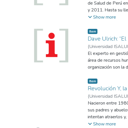
de Salud de Perú e
y 2011. Hasta su ll
fragmentado y segme
Show more
que se asentó en la p
el 7% del PBI.
Item
Dave Ulrich: “El
(
Universidad ISALU
El experto en gestió
área de recursos hu
organización son la 
Item
Revolución Y, l
(
Universidad ISALU
Nacieron entre 1980 
sus padres y abuelo
intentan atraerlos y
a las organizacione
Show more