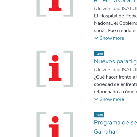
en el Hospital P
(
Universidad ISALU
El Hospital de Pediat
Nacional, el Gobier
social. Fue creado e
equidad y eficiencia
Show more
asistencial basada en
niño desde múltiple
Item
La visión a la que a
Nuevos paradig
progresivos y activi
(
Universidad ISALU
desarrollo tecnológi
¿Qué hacer frente a 
gestión prestigiando 
sociedad se enfrent
respetando su multi
relacionado a cómo d
El hospital J.P. Garr
concepto tiene por o
Show more
públicas y privadas,
ambiente.
sanitarias de la pob
Item
objetivo de mejorar 
Programa de seg
mediante diferentes 
Garrahan
resolver consultas e