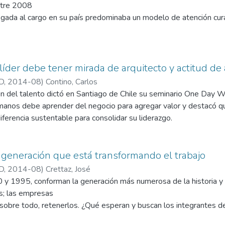
ntre 2008
egada al cargo en su país predominaba un modelo de atención cur
ntado, y con escaso financiamiento. Desde el ministerio Impulsó
revención, la articulación entre las instituciones y el incremento
 líder debe tener mirada de arquitecto y actitud de
D
,
2014-08
)
Contino, Carlos
n del talento dictó en Santiago de Chile su seminario One Day Wit
manos debe aprender del negocio para agregar valor y destacó q
diferencia sustentable para consolidar su liderazgo.
a generación que está transformando el trabajo
D
,
2014-08
)
Crettaz, José
y 1995, conforman la generación más numerosa de la historia y t
s; las empresas
, sobre todo, retenerlos. ¿Qué esperan y buscan los integrantes 
s? ¿Cómo es