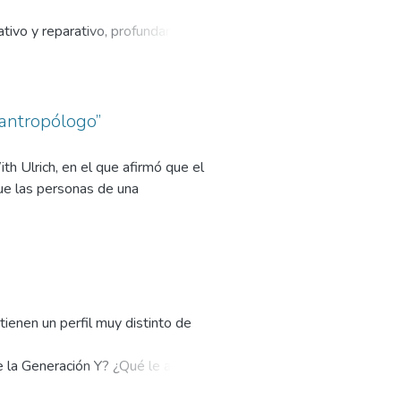
ativo y reparativo, profundamente
 una profunda reforma sanitaria
 del gasto nacional en salud hasta
 antropólogo”
h Ulrich, en el que afirmó que el
ue las personas de una
ienen un perfil muy distinto de
de la Generación Y? ¿Qué le aportan