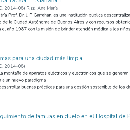
rof. Dr. Juan P. Garrahan
D
,
2014-08
)
Rizzi, Ana María
ría Prof. Dr. J. P Garrahan, es una institución pública descentraliz
no de la Ciudad Autónoma de Buenos Aires y con recursos obtenido
n el año 1987 con la misión de brindar atención médica a los niño
, siendo centro de referencia para la atención pediátrica en todo e
 los cuidados progresivos y jerarquiza la actividad interdisciplin
s perspectivas.
spira el hospital es atender a pacientes pediátricos con patología
mas para una ciudad más limpia
dad interdisciplinaria, propendiendo a la mejora de su calidad de v
D
,
2014-08
)
co y nivel científico-técnico de todo su personal; ser pionero en 
la montaña de aparatos eléctricos y electrónicos que se generan d
así la docencia y la investigación; mantener la satisfacción de los
a a un nuevo paradigma
culturalidad y tender a mejorar la gestión por procesos y objet
esarrollar buenas prácticas para una gestión sostenible de los d
ahan, en su rol de hospital pediátrico de referencia nacional, se vin
bjetivo aumentar la eficiencia global y reducir los riesgos para 
 así como con otras entidades de la comunidad, con el objeto de 
lación. En el año 1997 se crea y desarrolla la Oficina de Comunica
la atención y seguimiento de los pacientes pediátricos a través de
uimiento de familias en duelo en el Hospital de Ped
soportes tecnológicos (Fax, correo electrónico, videoconferencia, 
ntre zonas distantes del país promueve un acceso más eficaz, efect