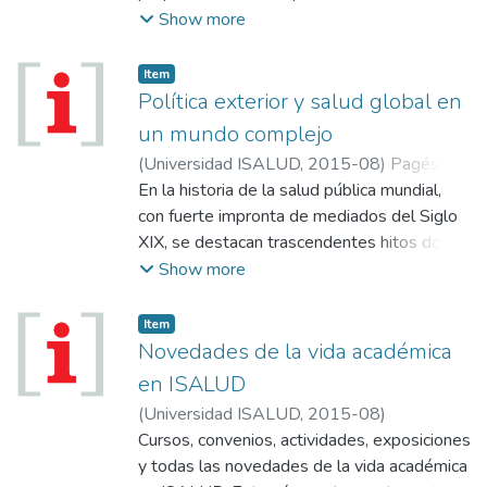
habilidades para la toma de decisiones
Show more
informadas en el campo de la salud y los
derechos sexuales y reproductivos.
Item
Política exterior y salud global en
un mundo complejo
(
Universidad ISALUD
,
2015-08
)
Pagés,
José Antonio
En la historia de la salud pública mundial,
con fuerte impronta de mediados del Siglo
XIX, se destacan trascendentes hitos donde
la dinámica de relaciones políticas,
Show more
científicas y económico-comerciales entre
las naciones, fue el mecanismo primordial de
Item
negociación para encontrar solución a
Novedades de la vida académica
problemas sanitarios que han afectado a la
en ISALUD
humanidad.
(
Universidad ISALUD
,
2015-08
)
Cursos, convenios, actividades, exposiciones
y todas las novedades de la vida académica