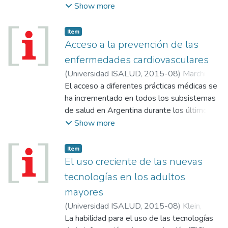
los diagnósticos y proyectos que sus
Show more
candidatos proponen para el sector de la
salud.
Item
Acceso a la prevención de las
enfermedades cardiovasculares
(
Universidad ISALUD
,
2015-08
)
Marchioni,
Cynthia
El acceso a diferentes prácticas médicas se
;
Langsam, Martín
;
Jorgensen, Natalia
ha incrementado en todos los subsistemas
de salud en Argentina durante los últimos
años. Sin embargo, y a pesar de los
Show more
recursos asignados a las poblaciones más
desfavorecidas, el aumento en estos
Item
segmentos ha sido menor al esperado. En
El uso creciente de las nuevas
un contexto creciente de la relevancia de las
tecnologías en los adultos
enfermedades crónicas no transmisibles
mayores
(ECNT), el sistema de salud se enfrenta a
(
Universidad ISALUD
,
2015-08
)
Klein,
desafíos para los cuales no está
Alejandro
La habilidad para el uso de las tecnologías
adecuadamente preparado, no sólo en