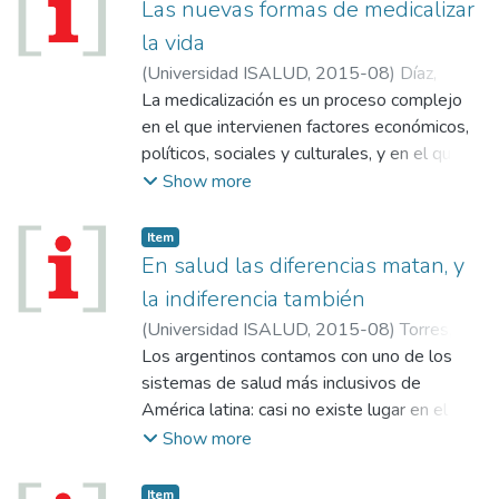
Las nuevas formas de medicalizar
la vida
(
Universidad ISALUD
,
2015-08
)
Díaz,
Carlos Alberto
La medicalización es un proceso complejo
en el que intervienen factores económicos,
políticos, sociales y culturales, y en el que
están implicados desde el modelo de
Show more
atención, los profesionales, los pacientes, la
población que demanda, la comunidad, los
Item
prestadores, los financiadores, los
En salud las diferencias matan, y
productores de medicamentos, las
la indiferencia también
corporaciones sindicales, los medios, el
(
Universidad ISALUD
,
2015-08
)
Torres,
estado y la gobernanza clínica, todo ello con
Rubén
Los argentinos contamos con uno de los
el telón de fondo de una sociedad de
sistemas de salud más inclusivos de
consumo cuyo individualismo ignora el
América latina: casi no existe lugar en el que
sufrimiento y hace del éxito, la belleza, la
un habitante requiera servicios de salud y no
Show more
salud, o la felicidad alguno de sus valores
pueda recibirlos. Dedicamos casi 9 de cada
más preciados (Cura y col., 2008). La
100 pesos al cuidado de nuestra salud, y
Item