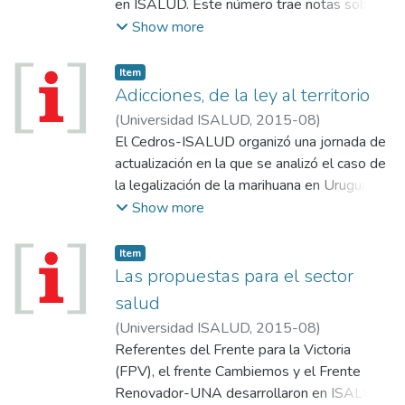
en ISALUD. Este número trae notas sobre:
Proyecto LASALUS; 24º Jornadas
Show more
Internacionales y 25º Jornadas Nacionales
de Economía de la Salud; Seminarios del
Item
Programa de Investigación Aplicada en
Adicciones, de la ley al territorio
Salud (PIAS 2). Entrega de Becas ISALUD
(
Universidad ISALUD
,
2015-08
)
2015-2016; La Universidad ISALUD en
El Cedros-ISALUD organizó una jornada de
Río Grande; IV Congreso de ALASAG en
actualización en la que se analizó el caso de
Buenos Aires; Convenio con la Universidad
la legalización de la marihuana en Uruguay –
Nacional de Jujuy (UNJu); Participación de
que ya permite hacer un primer análisis–, la
Show more
ISALUD en Notas de Población de CEPAL;
evolución del combate contra el narcotráfico
II Seminario Internacional “Alimentos y
en la Argentina y la atención de los adictos
Item
Salud: Tendencias y Regulaciones”;
y el papel que desempeñan los ex adictos
Las propuestas para el sector
Presentación: nuevo libro del Dr. Carlos
en esos tratamientos.
salud
Díaz; ELANS: primera publicación; Módulo
(
Universidad ISALUD
,
2015-08
)
Internacional: Washington 2015; Jornada de
Referentes del Frente para la Victoria
Capacitación en Fitness y Obesidad;
(FPV), el frente Cambiemos y el Frente
Incorporaciones bibliográficas; Graduados.
Renovador-UNA desarrollaron en ISALUD