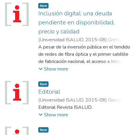
Item
Inclusión digital: una deuda
pendiente en disponibilidad,
precio y calidad
(
Universidad ISALUD
,
2015-08
)
Crettaz,
José
A pesar de la inversión pública en el tendido
de redes de fibra óptica y el primer satélite
de fabricación nacional, el acceso a Internet
en el país sigue concentrado en cantidad y
Show more
calidad de oferta en las grandes urbes, y es
caro para todos, pero especialmente para
Item
los más pobres.
Editorial
(
Universidad ISALUD
,
2015-08
)
González
García, Ginés
Editorial Revista ISALUD.
Show more
Item