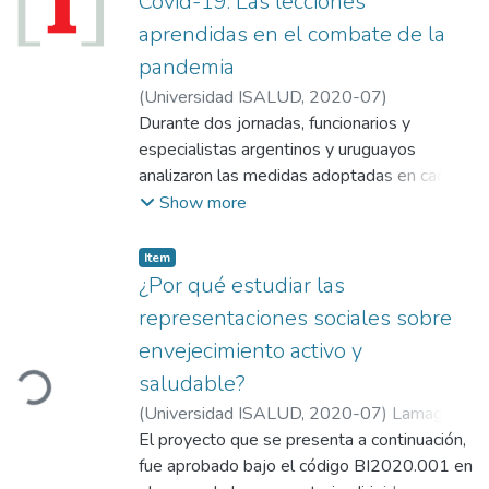
Covid-19: Las lecciones
Propuestas y recomendaciones del Cedis
aprendidas en el combate de la
en el marco de la pandemia; La atención por
pandemia
Teleasistencia en tiempos de Covid‑19;
(
Universidad ISALUD
,
2020-07
)
Programa de Formación y Actualización
Durante dos jornadas, funcionarios y
Pedagógica; Protocolos y buenas prácticas
especialistas argentinos y uruguayos
para adultos mayores (CEAL);
analizaron las medidas adoptadas en cada
Incorporaciones bibliográficas; Capacitación
país y los aprendizajes propios y ajenos; la
Show more
gratuita para el personal de salud; Inicio del
adaptación y reorganización de los sistemas
ciclo lectivo agosto 2020; Evaluación
de salud y las políticas específicas para
Externa (Coneau); Presentación: Mitos y
Item
poblaciones vulnerables y adultos mayores;
¿Por qué estudiar las
realidades de las obras sociales.
además, las capacidades científicas
representaciones sociales sobre
nacionales.
Loading...
envejecimiento activo y
saludable?
(
Universidad ISALUD
,
2020-07
)
Lamagni,
Silvia
El proyecto que se presenta a continuación,
;
Esquivel, María Paula
;
González, Ivana
;
Fernández, María de los Ángeles
fue aprobado bajo el código BI2020.001 en
;