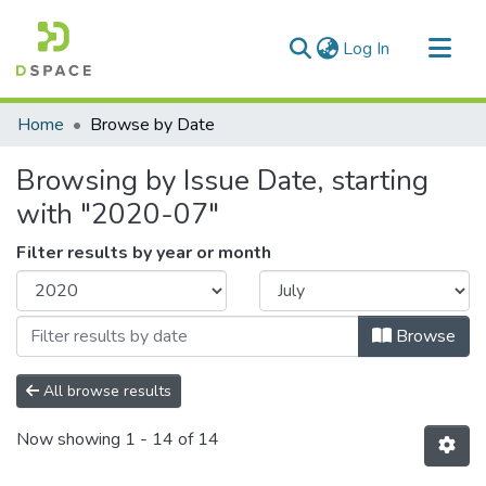
(current)
Log In
Communities & Collections
Home
Browse by Date
All of DSpace
Browsing by Issue Date, starting
with "2020-07"
Filter results by year or month
Browse
All browse results
Now showing
1 - 14 of 14