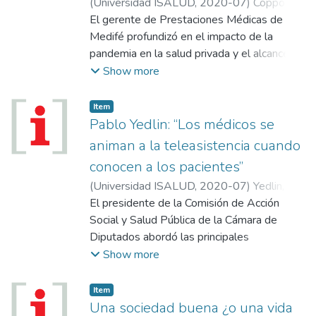
(
Universidad ISALUD
,
2020-07
)
Coppolillo,
Fernando
El gerente de Prestaciones Médicas de
Medifé profundizó en el impacto de la
pandemia en la salud privada y el alcance
que tendrá en el sector la adopción del
Show more
teletrabajo; la gestión administrativa y la
telemedicina, los dos lados de la
Item
transformación.
Pablo Yedlin: “Los médicos se
animan a la teleasistencia cuando
conocen a los pacientes”
(
Universidad ISALUD
,
2020-07
)
Yedlin,
Pablo
El presidente de la Comisión de Acción
Social y Salud Pública de la Cámara de
Diputados abordó las principales
novedades que introdujo la nueva ley de
Show more
prescripción electrónica y teleasistencia, y
los cambios en marcha aún pendientes,
Item
como la historia clínica digital.
Una sociedad buena ¿o una vida