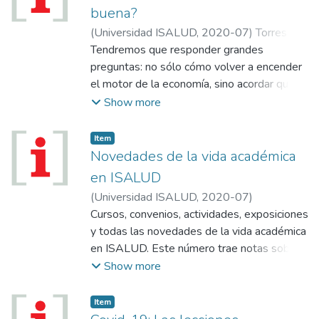
buena?
(
Universidad ISALUD
,
2020-07
)
Torres,
Rubén
Tendremos que responder grandes
preguntas: no sólo cómo volver a encender
el motor de la economía, sino acordar que
tipo de economía queremos, sin olvidar que
Show more
su objetivo es alcanzar un máximo de
felicidad colectiva, y que una buena vida, no
Item
es lo mismo que una sociedad buena.
Novedades de la vida académica
en ISALUD
(
Universidad ISALUD
,
2020-07
)
Cursos, convenios, actividades, exposiciones
y todas las novedades de la vida académica
en ISALUD. Este número trae notas sobre:
Becas “Dr. Mario González
Show more
Astorquiza” 2020; Conmemoración a los
adultos mayores; Conferencia Virtual:
Item
Covid‑19, salud mental y uso de sustancias;