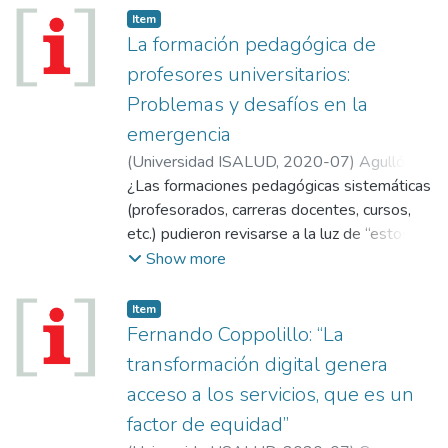
Item
La formación pedagógica de
profesores universitarios:
Problemas y desafíos en la
emergencia
(
Universidad ISALUD
,
2020-07
)
Agulló,
Marcela
¿Las formaciones pedagógicas sistemáticas
;
Reboredo de Zambonini, Silvia
;
Sabelli, María José
(profesorados, carreras docentes, cursos,
etc.) pudieron revisarse a la luz de “estos
tiempos de pandemia/cuarentena”?, ¿de qué
Show more
manera se afectaron por esta situación de
emergencia? Estos interrogantes son
Item
recorridos en este artículo.
Fernando Coppolillo: “La
transformación digital genera
acceso a los servicios, que es un
factor de equidad”