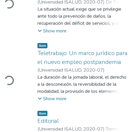
(
Universidad ISALUD
,
2020-07
)
De Titto,
Ernesto
La situación actual exige que se privilegie
;
Savino, Atilio
ante todo la prevención de daños, la
recuperación del déficit de servicios, y se
prevengan enfermedades, discapacidades y
Show more
defunciones. Jerarquizar y fortalecer la salud
ambiental en las estructuras del Estado y
Item
en las políticas de gobierno es el camino.
Teletrabajo: Un marco jurídico para
el nuevo empleo postpandemia
Loading...
(
Universidad ISALUD
,
2020-07
)
La duración de la jornada laboral, el derecho
a la desconexión, la reversibilidad de la
modalidad, la provisión de los elementos de
trabajo y la compensación de gastos son
Show more
algunos de los aspectos sobresalientes de
la primera legislación laboral específica
Item
aprobada en el Congreso.
Editorial
(
Universidad ISALUD
,
2020-07
)
Torres,