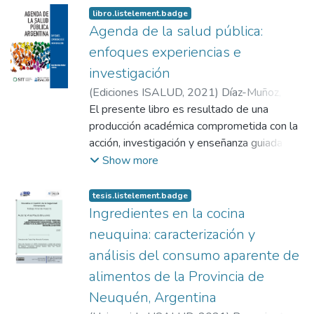
libro.listelement.badge
Agenda de la salud pública:
enfoques experiencias e
investigación
(
Ediciones ISALUD
,
2021
)
Díaz-Muñoz, Ana
Rita
El presente libro es resultado de una
producción académica comprometida con la
acción, investigación y enseñanza guiada por
el desafío de aportar una mirada crítica,
Show more
abogar por una salud pública más equitativa
e inclusiva y, en definitiva, conseguir una
tesis.listelement.badge
Argentina más justa. De manera común, los
Ingredientes en la cocina
estudios compilados en este volumen
neuquina: caracterización y
interrogan sobre el cumplimiento de
análisis del consumo aparente de
derechos y la equidad y abarcan enfoques
alimentos de la Provincia de
de fronteras interdisciplinarias que se
relacionan con la salud y el bienestar, el
Neuquén, Argentina
afecto y la cognición, la atención urbana y en