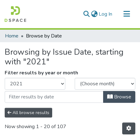
(current)
Log In
Communities & Collections
Home
Browse by Date
All of DSpace
Browsing by Issue Date, starting
with "2021"
Filter results by year or month
Browse
All browse results
Now showing
1 - 20 of 107