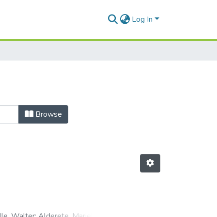
Log In
Browse
lle, Walter
;
Alderete, Mariela
;