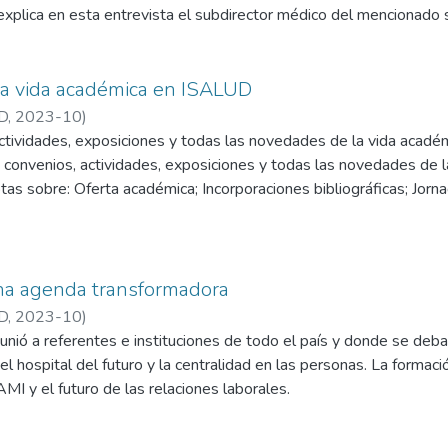
xplica en esta entrevista el subdirector médico del mencionado s
a vida académica en ISALUD
D
,
2023-10
)
actividades, exposiciones y todas las novedades de la vida acad
, convenios, actividades, exposiciones y todas las novedades de
as sobre: Oferta académica; Incorporaciones bibliográficas; Jorn
ición; X Jornada de Enfermería: Gestión de Calidad y Seguridad d
elo Ondarçuhu”.
na agenda transformadora
D
,
2023-10
)
nió a referentes e instituciones de todo el país y donde se deba
l hospital del futuro y la centralidad en las personas. La formació
AMI y el futuro de las relaciones laborales.