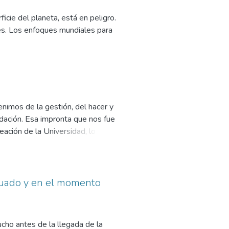
tipo de dependencia tecnológica.
ían ser externados a su domicilio
icie del planeta, está en peligro.
miento o su terapia paliativa...
ales. Los enfoques mundiales para
imos de la gestión, del hacer y
dación. Esa impronta que nos fue
reación de la Universidad, lo que
umbre y ante las certezas
decuado y en el momento
ho antes de la llegada de la