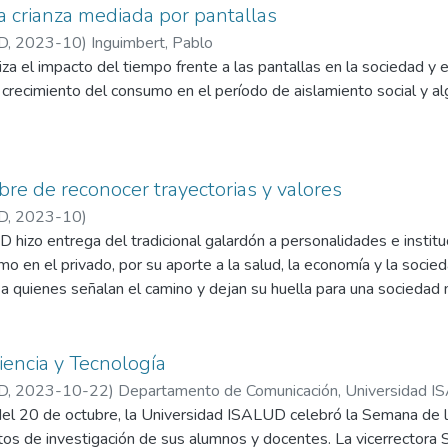
la crianza mediada por pantallas
D
,
2023-10
)
Inguimbert, Pablo
iza el impacto del tiempo frente a las pantallas en la sociedad y en
l crecimiento del consumo en el período de aislamiento social y 
re de reconocer trayectorias y valores
D
,
2023-10
)
 hizo entrega del tradicional galardón a personalidades e instit
mo en el privado, por su aporte a la salud, la economía y la soci
a quienes señalan el camino y dejan su huella para una sociedad m
encia y Tecnología
D
,
2023-10-22
)
Departamento de Comunicación, Universidad 
el 20 de octubre, la Universidad ISALUD celebró la Semana de la
ctos de investigación de sus alumnos y docentes. La vicerrectora 