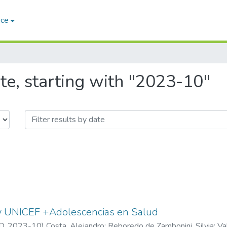
ace
te, starting with "2023-10"
 UNICEF +Adolescencias en Salud
D
,
2023-10
)
Costa, Alejandro
;
Reboredo de Zambonini, Silvia
;
Va