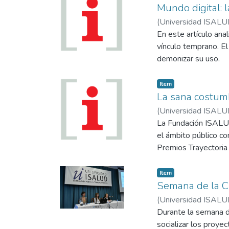
Mundo digital: 
(
Universidad ISALU
En este artículo anal
vínculo temprano. E
demonizar su uso.
Item
La sana costumb
(
Universidad ISALU
La Fundación ISALUD
el ámbito público co
Premios Trayectoria 
Item
Semana de la Ci
(
Universidad ISALU
Durante la semana d
socializar los proye