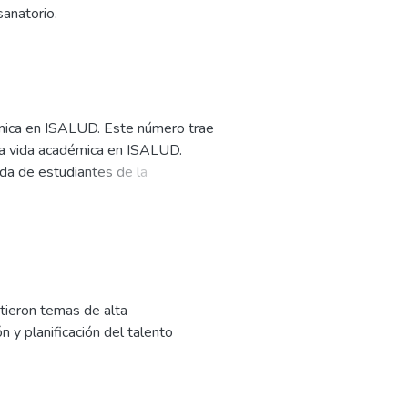
anatorio.
émica en ISALUD. Este número trae
 la vida académica en ISALUD.
ada de estudiantes de la
el Paciente; 5º Becas de Formación
tieron temas de alta
n y planificación del talento