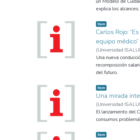
un Modelo de Cuidado
explica los alcances.
Item
Carlos Rojo: “Es
equipo médico”
(
Universidad ISALU
Una nueva conducción
recomposición salaria
del futuro.
Item
Una mirada inte
(
Universidad ISALU
El lanzamiento del C
consumos problemát
Item