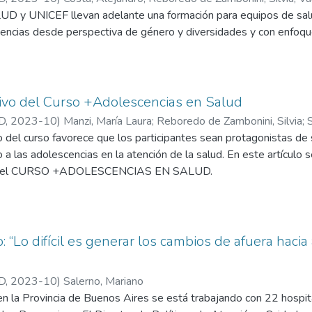
én
UD y UNICEF llevan adelante una formación para equipos de salu
;
Manzi, María Laura
;
Sabelli, María José
;
Savoi, María Jorgelina
;
Z
cencias desde perspectiva de género y diversidades y con enfoq
ivo del Curso +Adolescencias en Salud
D
,
2023-10
)
Manzi, María Laura
;
Reboredo de Zambonini, Silvia
;
S
 del curso favorece que los participantes sean protagonistas de s
 a las adolescencias en la atención de la salud. En este artículo 
o del CURSO +ADOLESCENCIAS EN SALUD.
: “Lo difícil es generar los cambios de afuera haci
D
,
2023-10
)
Salerno, Mariano
n la Provincia de Buenos Aires se está trabajando con 22 hospita