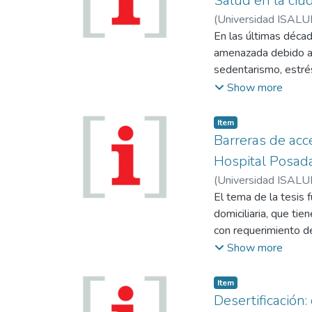
Salud en la ciu
2008) El estigma y 
(
Universidad ISALU
problema, aumentando
En las últimas décad
rehabilitación...
amenazada debido a l
sedentarismo, estrés
surgimiento de las 
Show more
epidemia y son la c
entre otras, las enfe
Item
enfermedad pulmonar 
Barreras de acce
psiquiátricas. Los e
Hospital Posad
de enfermedades agu
(
Universidad ISALU
Vida (CEV) son espac
El tema de la tesis 
salud y la aplicación
domiciliaria, que ti
aprovechar sus tiemp
con requerimiento de
las ECNT. El present
Posadas, en el peri
Show more
de estilo de vida tur
investigación fue el
en las últimas décad
Item
aumento importante 
Desertificación: