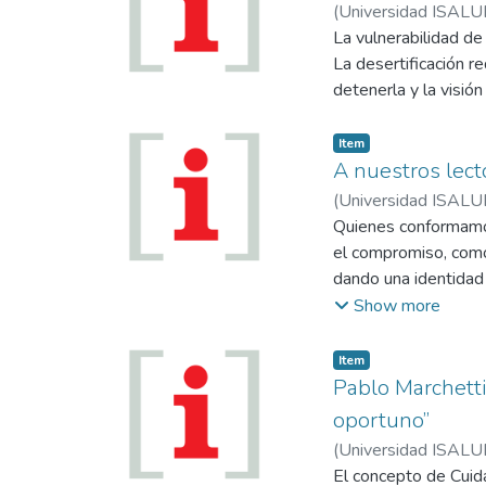
evolucionan con un 
(
Universidad ISALU
Cuando estos pacient
La vulnerabilidad de
bajo la modalidad de 
La desertificación re
detenerla y la visió
Item
A nuestros lect
(
Universidad ISALU
Quienes conformamos
el compromiso, como
dando una identidad 
nos revela como ser
Show more
prefieren redoblar la
Item
Pablo Marchetti
oportuno”
(
Universidad ISALU
El concepto de Cuid