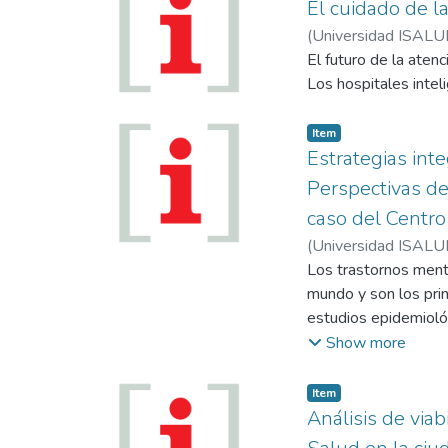
El cuidado de l
(
Universidad ISALU
El futuro de la atenc
Los hospitales inte
Item
Estrategias int
Perspectivas de 
caso del Centr
(
Universidad ISALU
Los trastornos ment
mundo y son los prin
estudios epidemioló
los trastornos ment
Show more
29,1%. El 14% de la
(AVAD), puede atrib
Item
debe a estos trasto
Análisis de via
neuropsiquiátricos c