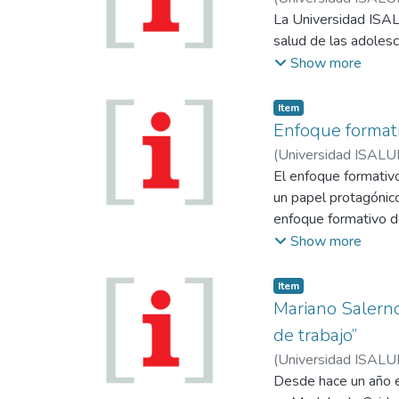
Gímenez, María Bel
La Universidad ISAL
salud de las adoles
Show more
Item
Enfoque format
(
Universidad ISALU
Jorgelina
El enfoque formativo
un papel protagónico
enfoque formativ
Show more
Item
Mariano Salerno
de trabajo”
(
Universidad ISALU
Desde hace un año e