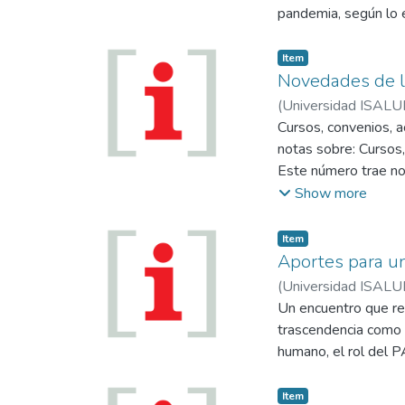
pandemia, según lo e
Item
Novedades de l
(
Universidad ISALU
Cursos, convenios, 
notas sobre: Cursos
Este número trae not
Licenciatura en Nutr
Show more
y Actualización
ISALUD 2023 “Marc
Item
Aportes para u
(
Universidad ISALU
Un encuentro que reu
trascendencia como e
humano, el rol del P
Item