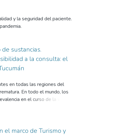
alidad y la seguridad del paciente.
 pandemia.
 de sustancias.
bilidad a la consulta: el
e Tucumán
tes en todas las regiones del
prematura. En todo el mundo, los
alencia en el curso de la vida de
ia de 12 meses alcanzan el 8,4
 función de la discapacidad
enfermedades no transmisibles se
dial de trastornos
en el marco de Turismo y
anización Mundial de la Salud,