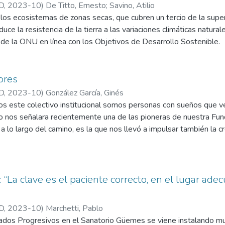
grado elevado de secuelas, quedando muchos de ellos con algún 
D
,
2023-10
)
De Titto, Ernesto
;
Savino, Atilio
es con enfermedades crónicas, logran su estabilidad clínica, podr
 los ecosistemas de zonas secas, que cubren un tercio de la superf
internación domiciliaria, para completar allí su rehabilitación, trata
duce la resistencia de la tierra a las variaciones climáticas natur
n de la ONU en línea con los Objetivos de Desarrollo Sostenible.
ores
D
,
2023-10
)
González García, Ginés
 este colectivo institucional somos personas con sueños que ven
 nos señalara recientemente una de las pioneras de nuestra Fun
a lo largo del camino, es la que nos llevó a impulsar también la c
es en movimiento y que se desplazan más cómodos en la incertid
 apuesta a la innovación...
: “La clave es el paciente correcto, en el lugar a
D
,
2023-10
)
Marchetti, Pablo
ados Progresivos en el Sanatorio Güemes se viene instalando muc