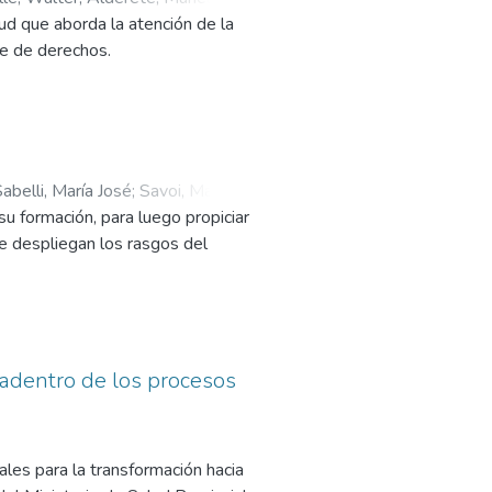
d que aborda la atención de la
ingman, Fernando
;
Keller, Victoria
ue de derechos.
abelli, María José
;
Savoi, María
u formación, para luego propiciar
se despliegan los rasgos del
a adentro de los procesos
les para la transformación hacia