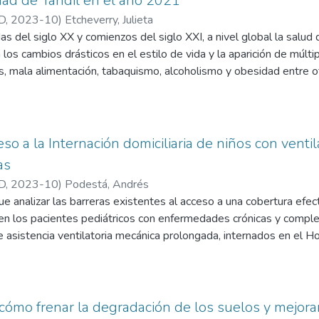
dad de Tandil en el año 2021
las violaciones de los derechos humanos de quienes padecen est
D
,
2023-10
)
Etcheverry, Julieta
 su vulnerabilidad, acelerando y reforzando su caída en la pobre
as del siglo XX y comienzos del siglo XXI, a nivel global la salud 
os cambios drásticos en el estilo de vida y la aparición de múltip
, mala alimentación, tabaquismo, alcoholismo y obesidad entre ot
llamadas Enfermedades Crónicas No Transmisibles (ECNT), que s
ausa de mayor mortalidad, morbilidad y discapacidad actualmente.
rmedades cardiovasculares, cáncer, diabetes tipo II, cerebrovascula
obstructiva crónica, hipertensión arterial, artropatías crónicas, 
so a la Internación domiciliaria de niños con venti
stilos de vida no saludables están relacionados, asimismo, con un
as
das transmisibles como las producidas por el virus COVID SARS
D
,
2023-10
)
Podestá, Andrés
ios que permiten trabajar corrigiendo los hábitos no saludables 
fue analizar las barreras existentes al acceso a una cobertura efec
 de la medicina de estilo de vida. A su vez son una alternativa tur
enen los pacientes pediátricos con enfermedades crónicas y comp
os vacacionales y desean o necesitan realizar cambios en su estil
 asistencia ventilatoria mecánica prolongada, internados en el H
e trabajo consiste en el análisis de viabilidad de un proyecto de 
odo 1º de noviembre del año 2021 al 30 de abril del año 2022. E
ístico en la ciudad de Tandil, en el año 2021.
 siguiente: Debido al avance del conocimiento médico y al desarro
as, se ha visto a nivel mundial en las Unidades de Cuidados Inten
en la sobrevida de pacientes que antes fallecían, esto se vio a
 cómo frenar la degradación de los suelos y mejorar