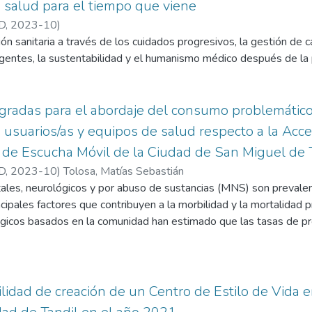
a salud para el tiempo que viene
D
,
2023-10
)
ión sanitaria a través de los cuidados progresivos, la gestión de c
ligentes, la sustentabilidad y el humanismo médico después de la
egradas para el abordaje del consumo problemático
usuarios/as y equipos de salud respecto a la Accesi
o de Escucha Móvil de la Ciudad de San Miguel d
D
,
2023-10
)
Tolosa, Matías Sebastián
ales, neurológicos y por abuso de sustancias (MNS) son prevalen
cipales factores que contribuyen a la morbilidad y la mortalidad 
gicos basados en la comunidad han estimado que las tasas de prev
ales en adultos son del 12,2 48,6% y que las tasas de prevalenc
 carga mundial de morbilidad, medida en años de vida ajustado en
uirse a los trastornos MNS. Cerca del 30% de la carga total de 
rnos. (OPS/WHO, 2009) Casi tres cuartas partes de la carga mun
bilidad de creación de un Centro de Estilo de Vida 
orresponden a los países con ingresos bajos y medios-bajos. (Org