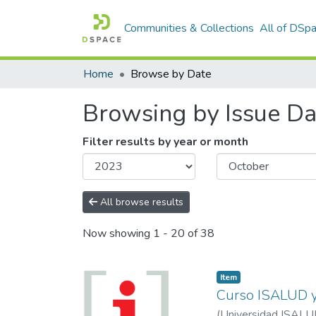
Communities & Collections
All of DSp
Home
Browse by Date
Browsing by Issue Da
Filter results by year or month
All browse results
Now showing
1 - 20 of 38
Item
Curso ISALUD y
(
Universidad ISALU