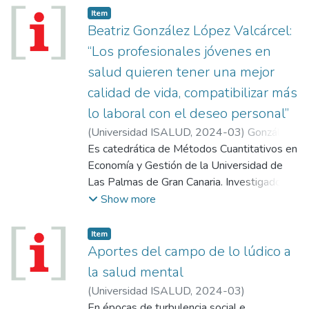
Item
Beatriz González López Valcárcel:
“Los profesionales jóvenes en
salud quieren tener una mejor
calidad de vida, compatibilizar más
lo laboral con el deseo personal”
(
Universidad ISALUD
,
2024-03
)
González
López Valcárcel, Beatriz
Es catedrática de Métodos Cuantitativos en
Economía y Gestión de la Universidad de
Las Palmas de Gran Canaria. Investigadora
en economía de la salud, en temas
Show more
vinculados a nuevas tecnologías,
medicamentos, y recursos humanos. En
Item
2015, fue distinguida como profesora
Aportes del campo de lo lúdico a
Honoris Causa por la Universidad ISALUD.
la salud mental
(
Universidad ISALUD
,
2024-03
)
Inguimbert, Pablo
En épocas de turbulencia social e