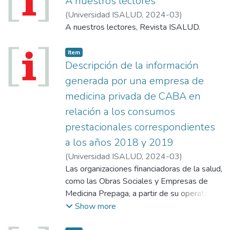
A nuestros lectores
(
Universidad ISALUD
,
2024-03
)
A nuestros lectores, Revista ISALUD.
Item
Descripción de la información
generada por una empresa de
medicina privada de CABA en
relación a los consumos
prestacionales correspondientes
a los años 2018 y 2019
(
Universidad ISALUD
,
2024-03
)
Tessandori Zapiola, Pía Carla Andrea
Las organizaciones financiadoras de la salud,
como las Obras Sociales y Empresas de
Medicina Prepaga, a partir de su operatoria
cotidiana, obtienen datos detallados del
Show more
consumo prestacional de sus beneficiarios y