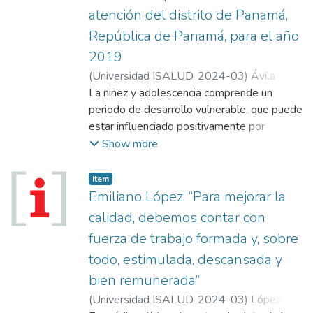
atención del distrito de Panamá,
de la clínica y finalmente analizar los
resultados de la implementación del
República de Panamá, para el año
Tablero de Control Operativo y sus
2019
indicadores de gestión. La metodología que
(
Universidad ISALUD
,
2024-03
)
Ávila
se utilizó se basó en el establecimiento de
Vasquez, Liliam
La niñez y adolescencia comprende un
indicadores y la recolección de la
periodo de desarrollo vulnerable, que puede
información en dos momentos: un momento
estar influenciado positivamente por
“cero” en el cual, a partir del establecimiento
factores protectores abordados desde el
Show more
de indicadores, se analizaron los datos
escenario de la comunidad y con atenciones
arrojados previo a implementación del
oportunas. Involucra, de la misma forma,
Item
Tablero de Control Operativo.
“inversión en salud”, que aparte de ser un
Emiliano López: “Para mejorar la
deber primordial del estado, responde a un
calidad, debemos contar con
desarrollo de vida de cada uno desde el
fuerza de trabajo formada y, sobre
nacimiento hasta la adultez, y comprende: la
todo, estimulada, descansada y
supervivencia infantil, el crecimiento
saludable, el desarrollo apropiado, y en
bien remunerada”
general; la preparación para toda la vida
(
Universidad ISALUD
,
2024-03
)
López,
(Bernal, 2019).