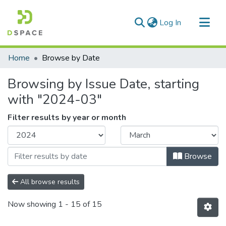
(current)
Log In
Communities & Collections
Home
Browse by Date
All of DSpace
Browsing by Issue Date, starting
with "2024-03"
Filter results by year or month
Browse
All browse results
Now showing
1 - 15 of 15