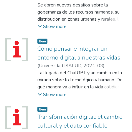
Se abren nuevos desafíos sobre la
gobernanza de los recursos humanos, su
distribución en zonas urbanas y rurales, la
disponibilidad de datos e información, la
Show more
salud mental de los trabajadores y la
capacitación del talento humano en salud.
Item
Cómo pensar e integrar un
entorno digital a nuestras vidas
(
Universidad ISALUD
,
2024-03
)
La llegada del ChatGPT y un cambio en la
mirada sobre lo tecnológico y humano. De
qué manera va a influir en la vida cotidiana
de las personas y el futuro hacia una
Show more
“humanidad aumentada.
Item
Transformación digital: el cambio
cultural y el dato confiable