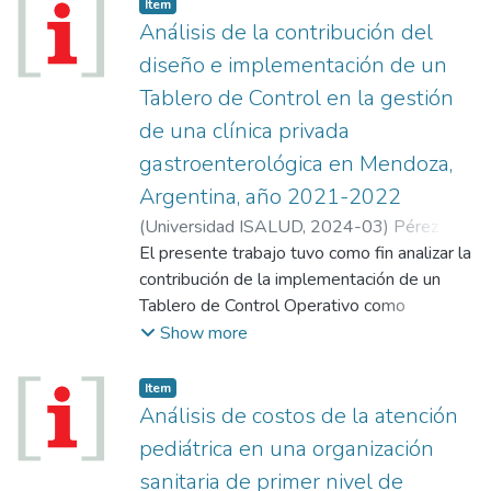
socios. Sin embargo, relegan gran parte de
Item
esta información para la toma de decisiones
Análisis de la contribución del
en gestión, no generan patrones específicos
diseño e implementación de un
de riesgo de los afiliados ni crean alertas
Tablero de Control en la gestión
tempranas y tampoco diseñan abordajes
de una clínica privada
preventivos a partir de los datos
recopilados.
gastroenterológica en Mendoza,
Este trabajo tiene como objetivo mostrar
Argentina, año 2021-2022
cómo, utilizando datos ya existentes en las
(
Universidad ISALUD
,
2024-03
)
Pérez
organizaciones, se pueden desarrollar
Neira, Federico
El presente trabajo tuvo como fin analizar la
sistemas de información que permitan
contribución de la implementación de un
diseñar actividades de prevención y
Tablero de Control Operativo como
seguimiento. De esta manera, contribuirían a
herramienta de gestión en la Clínica Higea
Show more
mejorar la calidad de vida de las personas
S.A, clínica gastroenterológica de la
afiliadas y, al mismo tiempo, podrían reducir
provincia de Mendoza. Los objetivos
Item
los gastos de los tratamientos.
planteados en el trabajo buscaron
Análisis de costos de la atención
caracterizar las áreas críticas de gestión de
pediátrica en una organización
la clínica, identificar los procesos operativos
sanitaria de primer nivel de
y los indicadores para las áreas de gestión