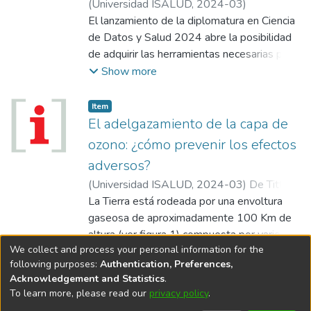
(
Universidad ISALUD
,
2024-03
)
El lanzamiento de la diplomatura en Ciencia
de Datos y Salud 2024 abre la posibilidad
de adquirir las herramientas necesarias para
abordar el desafío cultural en las
Show more
organizaciones.
Item
El adelgazamiento de la capa de
ozono: ¿cómo prevenir los efectos
adversos?
(
Universidad ISALUD
,
2024-03
)
De Titto,
Ernesto
La Tierra está rodeada por una envoltura
gaseosa de aproximadamente 100 Km de
altura (ver figura 1) compuesta por varios
We collect and process your personal information for the
elementos, pero mayoritariamente por
Show more
following purposes:
Authentication, Preferences,
oxígeno en un 21% y nitrógeno en un 78%.
Acknowledgement and Statistics
.
En ella se puede distinguir una capa
To learn more, please read our
privacy policy
.
DSpace software
copyright © 2002-2026
LYRASIS
enriquecida en ozono a la que se denomina