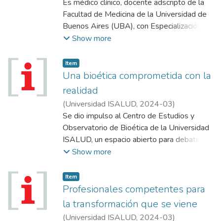
Emiliano
Es médico clínico, docente adscripto de la
Facultad de Medicina de la Universidad de
Buenos Aires (UBA), con Especialización en
Gestión Pública de la Universidad Nacional
Show more
de Tres de Febrero (UNTREF). Se
desempeñó como Director de Talento
Item
Humano (2020-2022), y Director Nacional
Una bioética comprometida con la
de Talento Humano (2022-2023). Durante
realidad
su gestión diseñó e implementó el Examen
(
Universidad ISALUD
,
2024-03
)
Único Digital y Ubicuo; un nuevo
Se dio impulso al Centro de Estudios y
Observatorio Federal de Talento Humano
Observatorio de Bioética de la Universidad
en Salud y el Sistema Integral de Evaluación
ISALUD, un espacio abierto para debatir y
de Residencias (SIER). Actualmente es
reflexionar sobre los riesgos éticos del uso
Show more
Asesor en la Secretaría de Educación
de datos y la irrupción de la IA, luego de una
Médica (UBA).
Conferencia Internacional sobre
Item
Perspectivas Bioéticas Latinoamericanas
Profesionales competentes para
donde estuvieron presentes importantes
la transformación que se viene
referentes de la región.
(
Universidad ISALUD
,
2024-03
)