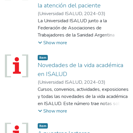
la atención del paciente
(
Universidad ISALUD
,
2024-03
)
La Universidad ISALUD junto a la
Federación de Asociaciones de
Trabajadores de la Sanidad Argentina
(Fatsa) desde el 2009 trabajan de manera
Show more
conjunta en el desarrollo de propuestas
formativas de calidad para los enfermeros y
Item
enfermeras del país. En esta oportunidad,
Novedades de la vida académica
llevaron adelante la X Jornada de
en ISALUD
Enfermería en Gestión de Calidad y
(
Universidad ISALUD
,
2024-03
)
Seguridad del Paciente en la sede de la
Cursos, convenios, actividades, exposiciones
Universidad, donde se abordaron las
y todas las novedades de la vida académica
problemáticas del sector en base a la
en ISALUD. Este número trae notas sobre:
necesidad de formación de profesionales
Apertura de Carreras Cohortes Primer
Show more
comprometidos.
Cuatrimestre 2024; Incorporaciones
bibliográficas.
Item