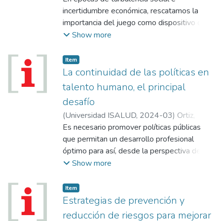
incertidumbre económica, rescatamos la
importancia del juego como dispositivo de
subjetivación, ampliando nuestras
Show more
capacidades de simbolización y creando un
espacio potencial dentro del cual será
Item
posible desarrollar habilidades, aprender y
La continuidad de las políticas en
recuperar el bienestar perdido.
talento humano, el principal
desafío
(
Universidad ISALUD
,
2024-03
)
Ortiz,
Claudio
Es necesario promover políticas públicas
que permitan un desarrollo profesional
óptimo para así, desde la perspectiva de la
calidad y la seguridad en la atención de la
Show more
salud, superar los “muros inquebrantables”
del ámbito de la salud.
Item
Estrategias de prevención y
reducción de riesgos para mejorar