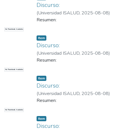
Discurso:
(
Universidad ISALUD
,
2025-08-08
)
González García, Ginés
Resumen:
No Thumbnail Available
Item
Discurso:
(
Universidad ISALUD
,
2025-08-08
)
González García, Ginés
Resumen:
No Thumbnail Available
Item
Discurso:
(
Universidad ISALUD
,
2025-08-08
)
González García, Ginés
Resumen:
No Thumbnail Available
Item
Discurso: