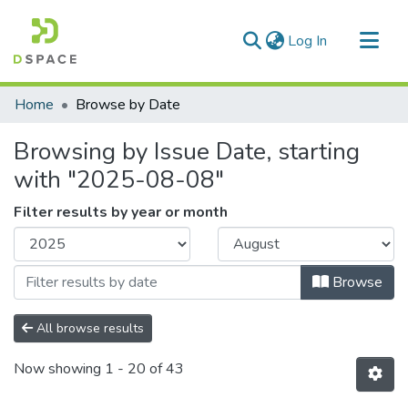
(current)
Log In
Communities & Collections
Home
Browse by Date
All of DSpace
Browsing by Issue Date, starting
with "2025-08-08"
Filter results by year or month
Browse
All browse results
Now showing
1 - 20 of 43