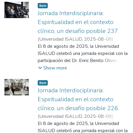
Item
Jornada Interdisciplinaria:
Espiritualidad en el contexto
clínico, un desafío posible 237.
(
Universidad ISALUD
,
2025-08-08
)
Departamento de Comunicación,
El 8 de agosto de 2025, la Universidad
Universidad ISALUD
ISALUD celebró una jornada especial con la
participación del Dr. Enric Benito Oliver,
referente internacional en cuidados
Show more
paliativos. La apertura estuvo a cargo de la
rectora Silvia Zambonini, quien dio la
Item
bienvenida a un encuentro centrado en la
Jornada Interdisciplinaria:
espiritualidad como esencia del ser humano
Espiritualidad en el contexto
y columna vertebral del acompañamiento al
clínico, un desafío posible 226.
final de la vida. Benito destacó que el
(
Universidad ISALUD
,
2025-08-08
)
sufrimiento va más allá de lo físico e integra
Departamento de Comunicación,
El 8 de agosto de 2025, la Universidad
lo emocional, social y espiritual, recordando
Universidad ISALUD
ISALUD celebró una jornada especial con la
a pioneros como Cicely Saunders y Ramón