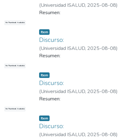
(
Universidad ISALUD
,
2025-08-08
)
González García, Ginés
Resumen:
No Thumbnail Available
Item
Discurso:
(
Universidad ISALUD
,
2025-08-08
)
González García, Ginés
Resumen:
No Thumbnail Available
Item
Discurso:
(
Universidad ISALUD
,
2025-08-08
)
González García, Ginés
Resumen:
No Thumbnail Available
Item
Discurso:
(
Universidad ISALUD
,
2025-08-08
)