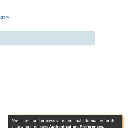
egory
We collect and process your personal information for the
following purposes:
Authentication, Preferences,