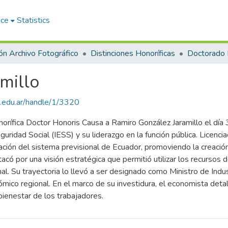
ace
Statistics
ón Archivo Fotográfico
Distinciones Honoríficas
Doctorado 
millo
lud.edu.ar/handle/1/3320
norífica Doctor Honoris Causa a Ramiro González Jaramillo el dí
guridad Social (IESS) y su liderazgo en la función pública. Licenc
mación del sistema previsional de Ecuador, promoviendo la creació
tacó por una visión estratégica que permitió utilizar los recursos d
onal. Su trayectoria lo llevó a ser designado como Ministro de Ind
ómico regional. En el marco de su investidura, el economista det
bienestar de los trabajadores.