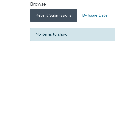
Browse
Recent Submissions
By Issue Date
Recent Submissions
No items to show