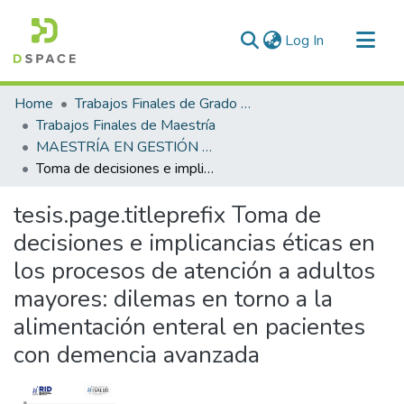
(current)
Log In
Communities & Collections
Home
Trabajos Finales de Grado y Posgrado
All of DSpace
Trabajos Finales de Maestría
MAESTRÍA EN GESTIÓN DE SERVICIOS DE GERONTOLOGÍA
Statistics
Toma de decisiones e implicancias éticas en los procesos de atención a adultos mayores: dilemas en torno a la alimentación enteral en pacientes con demencia avanzada
tesis.page.titleprefix
Toma de
decisiones e implicancias éticas en
los procesos de atención a adultos
mayores: dilemas en torno a la
alimentación enteral en pacientes
con demencia avanzada