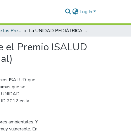
Log In
2012 - Entrega de los Premios ISALUD
La UNIDAD PEDIÁTRICA AMBIENTAL (UPA) recibe el Premio ISALUD 2012 en la Categoría: Ambiente y salud (Institucional)
 el Premio ISALUD
al)
emios ISALUD, que
gramas que se
 La UNIDAD
UD 2012 en la
ores ambientales. Y
 muy vulnerable. En