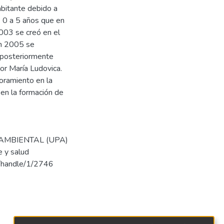
abitante debido a
e 0 a 5 años que en
2003 se creó en el
En 2005 se
e posteriormente
or María Ludovica.
oramiento en la
 en la formación de
A AMBIENTAL (UPA)
 y salud
.ar/handle/1/2746