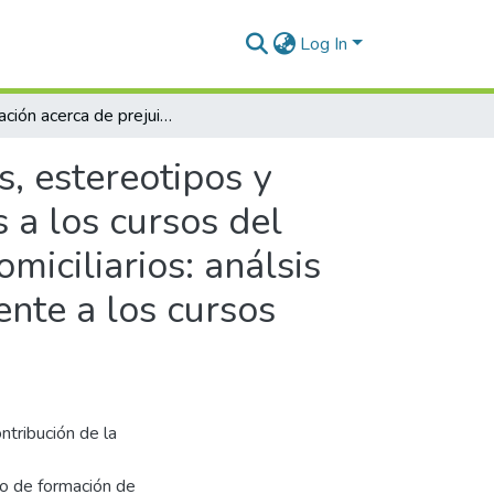
Log In
Evaluación acerca de prejuicios, estereotipos y teorías implícitas sobre la vejez en los concurrentes a los cursos del Programa Nacional de Formación de Cuidadores Domiciliarios: análsis antes - después en el caso de la población concurrente a los cursos implementados en la Facultad de Psicología (UBA)
s, estereotipos y
s a los cursos del
iciliarios: análsis
ente a los cursos
ntribución de la
so de formación de