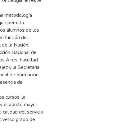
rontología: en este
na metodología
que permita
los alumnos de los
en función del
 de la Nación,
ección Nacional de
os Aires, Facultad
jez y la Secretaría
ional de Formación
resencia de
os cursos, la
 y el adulto mayor
 calidad del servicio
 diverso grado de