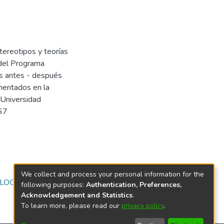
tereotipos y teorías
 del Programa
is antes - después
ementados en la
 Universidad
467
We collect and process your personal information for the
LOGÍA
following purposes:
Authentication, Preferences,
Acknowledgement and Statistics
.
To learn more, please read our
privacy policy
.