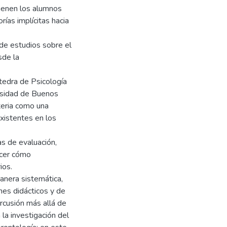
ienen los alumnos
rías implícitas hacia
de estudios sobre el
sde la
tedra de Psicología
ersidad de Buenos
teria como una
existentes en los
as de evaluación,
ocer cómo
ios.
anera sistemática,
ines didácticos y de
rcusión más allá de
 la investigación del