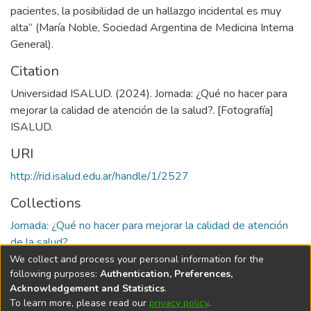
pacientes, la posibilidad de un hallazgo incidental es muy
alta” (María Noble, Sociedad Argentina de Medicina Interna
General).
Citation
Universidad ISALUD. (2024). Jornada: ¿Qué no hacer para
mejorar la calidad de atención de la salud?. [Fotografía]
ISALUD.
URI
http://rid.isalud.edu.ar/handle/1/2527
Collections
Jornada: ¿Qué no hacer para mejorar la calidad de atención
de la salud?
We collect and process your personal information for the
Full item page
following purposes:
Authentication, Preferences,
Acknowledgement and Statistics
.
To learn more, please read our
privacy policy
.
DSpace software
copyright © 2002-2026
LYRASIS