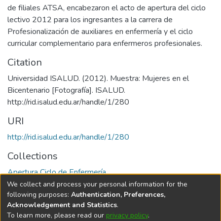
de filiales ATSA, encabezaron el acto de apertura del ciclo
lectivo 2012 para los ingresantes a la carrera de
Profesionalización de auxiliares en enfermería y el ciclo
curricular complementario para enfermeros profesionales.
Citation
Universidad ISALUD. (2012). Muestra: Mujeres en el
Bicentenario [Fotografía]. ISALUD.
URI
http://rid.isalud.edu.ar/handle/1/280
Collections
Apertura Ciclo de Enfermería
We collect and process your personal information for the
Full item page
following purposes:
Authentication, Preferences,
Acknowledgement and Statistics
.
To learn more, please read our
privacy policy
.
DSpace software
copyright © 2002-2026
LYRASIS