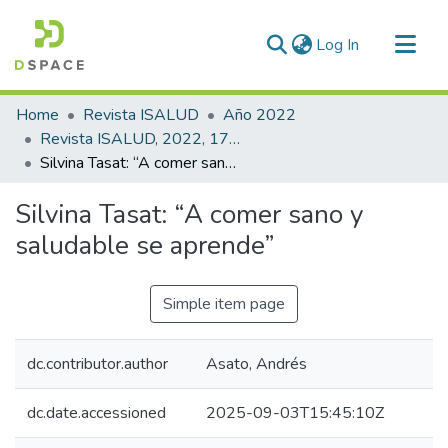
(current)
Log In
Communities & Collections
Home
Revista ISALUD
Año 2022
All of DSpace
Revista ISALUD, 2022, 17(82)
Silvina Tasat: “A comer sano y saludable se aprende”
Statistics
Silvina Tasat: “A comer sano y
saludable se aprende”
Simple item page
dc.contributor.author
Asato, Andrés
dc.date.accessioned
2025-09-03T15:45:10Z