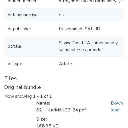
dc.identifier.uri
http://rid.isalud.edu.ar/handle/1/2
dc.language.iso
es
dc.publisher
Universidad ISALUD
Silvina Tasat: “A comer sano y
dc.title
saludable se aprende”
dc.type
Article
Files
Original bundle
Now showing
1 - 1 of 1
Name:
Down
82 - Nutrición 22-24.pdf
load
Size:
168.95 KB