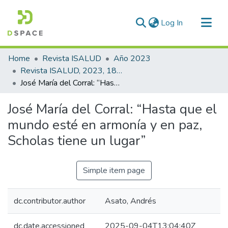
(current)
Log In
Communities & Collections
Home
Revista ISALUD
Año 2023
All of DSpace
Revista ISALUD, 2023, 18(86)
José María del Corral: “Hasta que el mundo esté en armonía y en paz, Scholas tiene un lugar”
Statistics
José María del Corral: “Hasta que el
mundo esté en armonía y en paz,
Scholas tiene un lugar”
Simple item page
dc.contributor.author
Asato, Andrés
dc.date.accessioned
2025-09-04T13:04:40Z