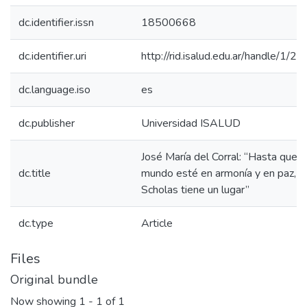
dc.identifier.issn
18500668
dc.identifier.uri
http://rid.isalud.edu.ar/handle/1/2
dc.language.iso
es
dc.publisher
Universidad ISALUD
José María del Corral: “Hasta que e
dc.title
mundo esté en armonía y en paz,
Scholas tiene un lugar”
dc.type
Article
Files
Original bundle
Now showing
1 - 1 of 1