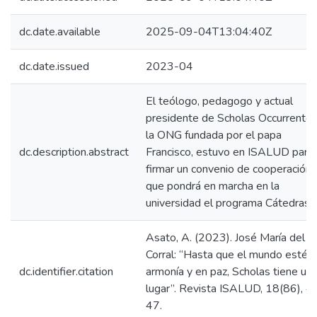
dc.date.available
2025-09-04T13:04:40Z
dc.date.issued
2023-04
El teólogo, pedagogo y actual
presidente de Scholas Occurrentes
la ONG fundada por el papa
dc.description.abstract
Francisco, estuvo en ISALUD para
firmar un convenio de cooperación
que pondrá en marcha en la
universidad el programa Cátedras.
Asato, A. (2023). José María del
Corral: “Hasta que el mundo esté 
dc.identifier.citation
armonía y en paz, Scholas tiene un
lugar”. Revista ISALUD, 18(86), 4
47.