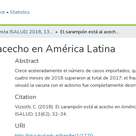
ace
Statistics
Revista ISALUD, 2018, 13(62)
El sarampión está al acecho en América Latina
 acecho en América Latina
Abstract
Crece aceleradamente el número de casos importados, qu
cuatro meses de 2018 superaron al total de 2017; el fr
vinculó la vacuna con el autismo fue completamente desm
Citation
Vizzotti, C. (2018). El sarampión está al acecho en Améric
ISALUD, 13(62), 32-34.
URI
http://rid.isalud.edu.ar/handle/1/1770