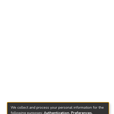
We collect and process your personal information for the
following purposes:
Authentication, Preferences,