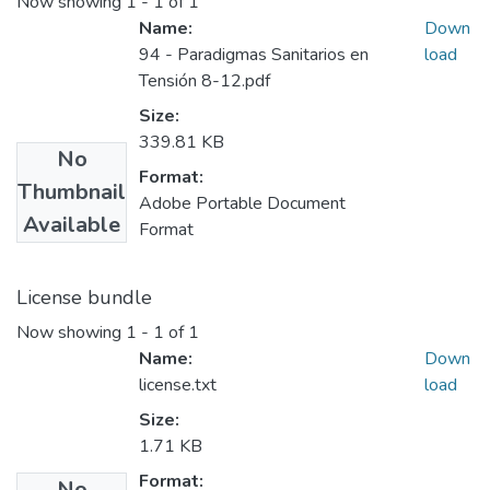
Now showing
1 - 1 of 1
Name:
Down
94 - Paradigmas Sanitarios en
load
Tensión 8-12.pdf
Size:
339.81 KB
No
Format:
Thumbnail
Adobe Portable Document
Available
Format
License bundle
Now showing
1 - 1 of 1
Name:
Down
license.txt
load
Size:
1.71 KB
Format:
No