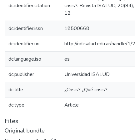
dc.identifier.citation
crisis?. Revista ISALUD, 20(94), 8
12.
dc.identifier.issn
18500668
dc.identifier.uri
http://rid.isalud.edu.ar/handle/1/2
dc.language.iso
es
dc.publisher
Universidad ISALUD
dc.title
¿Crisis? ¿Qué crisis?
dc.type
Article
Files
Original bundle