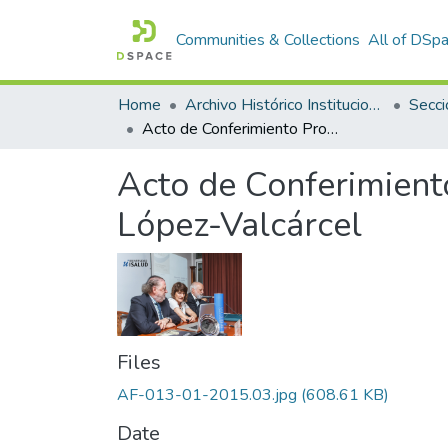
Communities & Collections
All of DSp
Home
Archivo Histórico Institucional
Secci
Acto de Conferimiento Profesora Honoris Causa: Beatriz González López-Valcárcel
Acto de Conferimient
López-Valcárcel
Files
AF-013-01-2015.03.jpg
(608.61 KB)
Date