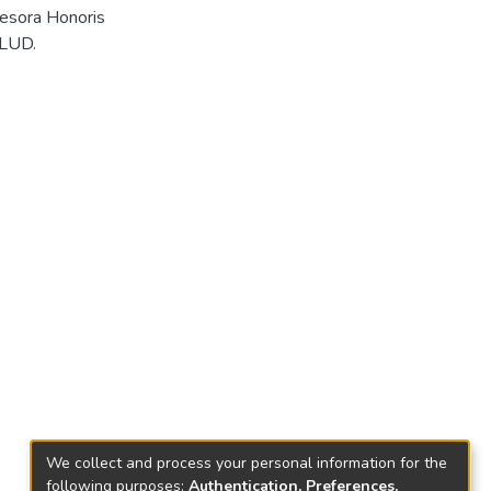
esora Honoris
ALUD.
We collect and process your personal information for the
following purposes:
Authentication, Preferences,