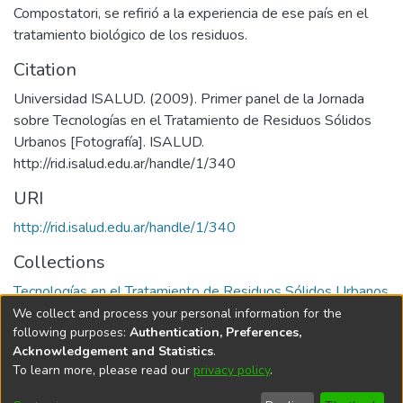
Compostatori, se refirió a la experiencia de ese país en el
tratamiento biológico de los residuos.
Citation
Universidad ISALUD. (2009). Primer panel de la Jornada
sobre Tecnologías en el Tratamiento de Residuos Sólidos
Urbanos [Fotografía]. ISALUD.
URI
http://rid.isalud.edu.ar/handle/1/340
Collections
Tecnologías en el Tratamiento de Residuos Sólidos Urbanos
We collect and process your personal information for the
Full item page
following purposes:
Authentication, Preferences,
Acknowledgement and Statistics
.
To learn more, please read our
privacy policy
.
DSpace software
copyright © 2002-2026
LYRASIS
Cookie
Privacy
End User
Send