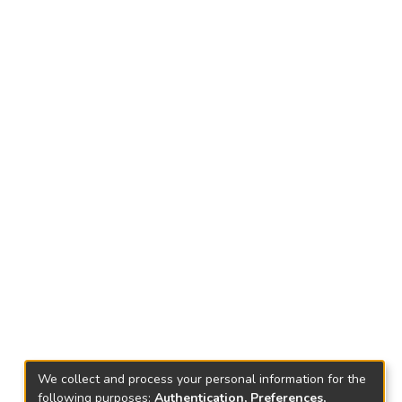
We collect and process your personal information for the
following purposes:
Authentication, Preferences,