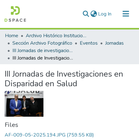
(current)
Log In
Communities & Collections
Home
Archivo Histórico Institucional
All of DSpace
Sección Archivo Fotográfico
Eventos
Jornadas
III Jornadas de investigaciones en Disparidad en Salud
Statistics
III Jornadas de Investigaciones en Disparidad en Salud
III Jornadas de Investigaciones en
Disparidad en Salud
Files
AF-009-05-2025.194.JPG
(759.55 KB)