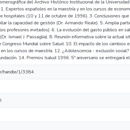
emerográfica del Archivo Histórico Institucional de la Universid
: 1. Expertos españoles en la maestría y en los cursos de econom
de hospitales (10 y 11 de octubre de 1996). 3. Conclusiones que 
llar la capacidad de gestión (Dr. Armando Reale). 5. Amplia part
los profesores invitados). 6. La evolución del gasto público en sal
(Dr. Ismael J. Passaglia). 8. Reunión informativa sobre la actual s
un Congreso Mundial sobre Salud. 10. El impacto de los cambios en 
n los cursos de maestría. 12. ¿Adolescencia - exclusión social? (
fundación. 14. Premios Isalud 1996: 5º aniversario se entregará e
u.ar/handle/1/3384
D