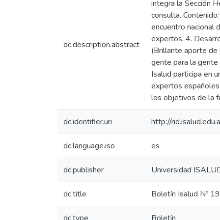
integra la Sección H
consulta. Contenido
encuentro nacional 
expertos. 4. Desarro
dc.description.abstract
(Brillante aporte de 
gente para la gente 
Isalud participa en 
expertos españoles e
los objetivos de la 
dc.identifier.uri
http://rid.isalud.ed
dc.language.iso
es
dc.publisher
Universidad ISALU
dc.title
Boletín Isalud Nº 19
dc.type
Boletín