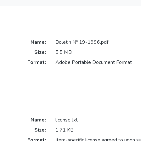
Name:
Boletin Nº 19-1996.pdf
Size:
5.5 MB
Format:
Adobe Portable Document Format
Name:
license.txt
Size:
1.71 KB
Format:
Item-specific license agreed to upon s