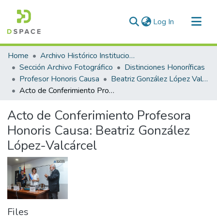
(current)
Log In
Communities & Collections
Home
Archivo Histórico Institucional
All of DSpace
Sección Archivo Fotográfico
Distinciones Honoríficas
Profesor Honoris Causa
Beatriz González López Valcárcel
Statistics
Acto de Conferimiento Profesora Honoris Causa: Beatriz González López-Valcárcel
Acto de Conferimiento Profesora
Honoris Causa: Beatriz González
López-Valcárcel
Files