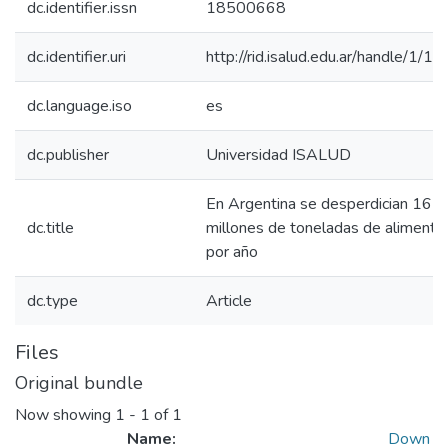
dc.identifier.issn
18500668
dc.identifier.uri
http://rid.isalud.edu.ar/handle/1/1
dc.language.iso
es
dc.publisher
Universidad ISALUD
En Argentina se desperdician 16
dc.title
millones de toneladas de alimento
por año
dc.type
Article
Files
Original bundle
Now showing
1 - 1 of 1
Name:
Down