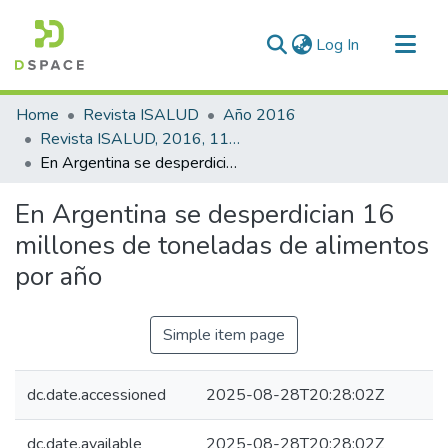
(current)
Log In
Communities & Collections
Home
Revista ISALUD
Año 2016
All of DSpace
Revista ISALUD, 2016, 11(53)
En Argentina se desperdician 16 millones de toneladas de alimentos por año
Statistics
En Argentina se desperdician 16
millones de toneladas de alimentos
por año
Simple item page
dc.date.accessioned
2025-08-28T20:28:02Z
dc.date.available
2025-08-28T20:28:02Z