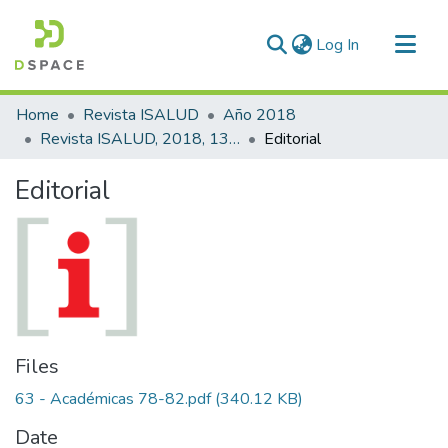
(current)
Log In
Communities & Collections
Home
Revista ISALUD
Año 2018
All of DSpace
Revista ISALUD, 2018, 13(63)
Editorial
Statistics
Editorial
Files
63 - Académicas 78-82.pdf
(340.12 KB)
Date