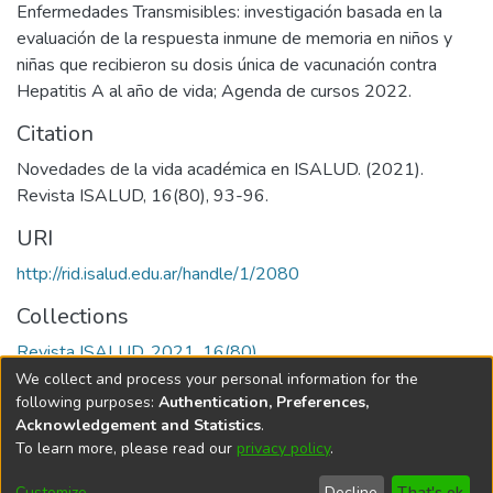
Enfermedades Transmisibles: investigación basada en la
evaluación de la respuesta inmune de memoria en niños y
niñas que recibieron su dosis única de vacunación contra
Hepatitis A al año de vida; Agenda de cursos 2022.
Citation
Novedades de la vida académica en ISALUD. (2021).
Revista ISALUD, 16(80), 93-96.
URI
http://rid.isalud.edu.ar/handle/1/2080
Collections
Revista ISALUD, 2021, 16(80)
We collect and process your personal information for the
Full item page
following purposes:
Authentication, Preferences,
Acknowledgement and Statistics
.
To learn more, please read our
privacy policy
.
DSpace software
copyright © 2002-2026
LYRASIS
Cookie
Privacy
End User
Send
Customize
Decline
That's ok