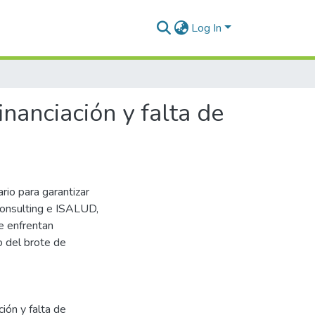
Log In
nanciación y falta de
rio para garantizar
Consulting e ISALUD,
ue enfrentan
o del brote de
ión y falta de