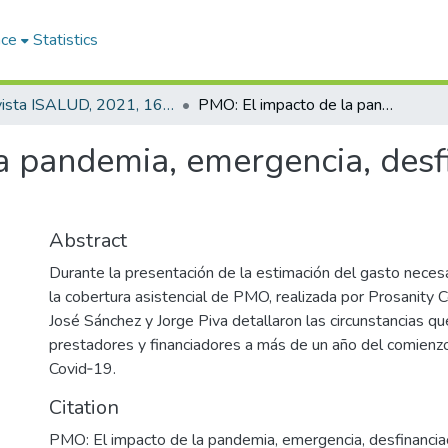
ace
Statistics
Revista ISALUD, 2021, 16(77)
PMO: El impacto de la pandemia, emergencia, desfinanciación y falta de sustentabilidad
 pandemia, emergencia, desfi
Abstract
Durante la presentación de la estimación del gasto necesa
la cobertura asistencial de PMO, realizada por Prosanity 
José Sánchez y Jorge Piva detallaron las circunstancias q
prestadores y financiadores a más de un año del comienz
Covid‑19.
Citation
PMO: El impacto de la pandemia, emergencia, desfinanciac