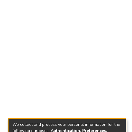
We collect and process your personal information for the
following purposes:
Authentication, Preferences,