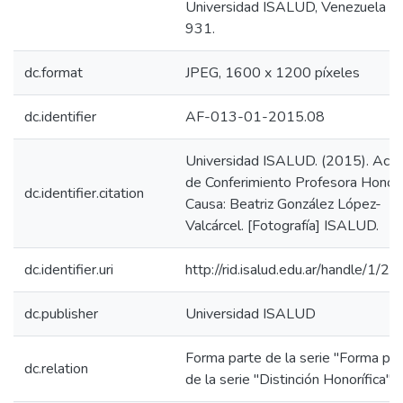
Universidad ISALUD, Venezuela
931.
dc.format
JPEG, 1600 x 1200 píxeles
dc.identifier
AF-013-01-2015.08
Universidad ISALUD. (2015). Acto
de Conferimiento Profesora Honori
dc.identifier.citation
Causa: Beatriz González López-
Valcárcel. [Fotografía] ISALUD.
dc.identifier.uri
http://rid.isalud.edu.ar/handle/1/2
dc.publisher
Universidad ISALUD
Forma parte de la serie "Forma par
dc.relation
de la serie "Distinción Honorífica"