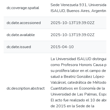
Sede Venezuela 931, Universidad
dc.coverage.spatial
ISALUD, Buenos Aires, Argentina
dc.date.accessioned
2025-10-13T19:39:02Z
dc.date.available
2025-10-13T19:39:02Z
dc.date.issued
2015-04-10
La Universidad ISALUD distinguió
como Profesora Honoris Causa por
su prolífera labor en el campo de la
salud a Beatriz González López-
Valcárcel, catedrática de Métodos
dc.description.abstract
Cuantitativos en Economía de la
Universidad de Las Palmas, Españ
El acto fue realizado el 10 de abril
de 2015 en la Sede de la