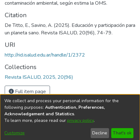
contaminación ambiental, según estima la OMS.
Citation
De Titto, E., Savino, A. (2025). Educación y participación para
un planeta sano. Revista ISALUD, 20(96), 74-79.
URI
http://rid.isalud.edu.ar/handle/1/2372
Collections
Revista ISALUD, 2025, 20(96)
Full item page
We collect and process your personal information for the
following purposes:
Authentication, Preferences,
Acknowledgement and Statistics
.
To learn more, please read our
privacy policy
.
DSpace software
copyright © 2002-2026
LYRASIS
Cookie
Privacy
End User
Send
Customize
Decline
That's ok
settings
policy
Agreement
Feedback