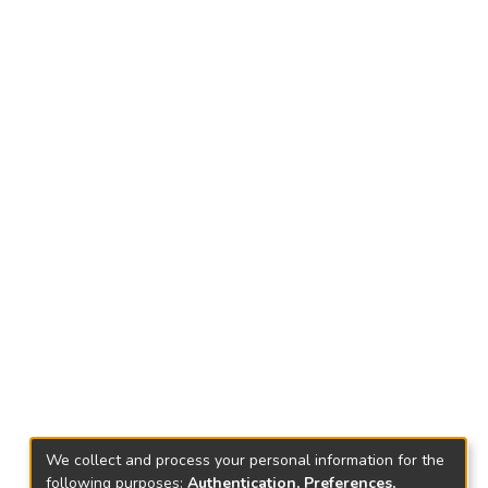
We collect and process your personal information for the
following purposes:
Authentication, Preferences,