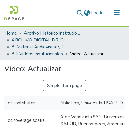
(current)
Log In
Communities & Collections
Home
Archivo Histórico Institucional
All of DSpace
ARCHIVO DIGITAL DR. GINÉS GONZÁLEZ GARCÍA
8. Material Audiovisual y Fotográfico
Statistics
8.4 Videos Institucionales
Video: Actualizar
Video: Actualizar
Simple item page
dc.contributor
Biblioteca, Universidad ISALUD
Sede Venezuela 931, Universidad
dc.coverage.spatial
ISALUD, Buenos Aires, Argentina