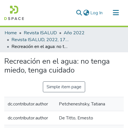
(current)
Log In
Communities & Collections
Home
Revista ISALUD
Año 2022
All of DSpace
Revista ISALUD, 2022, 17(84)
Recreación en el agua: no tenga miedo, tenga cuidado
Statistics
Recreación en el agua: no tenga
miedo, tenga cuidado
Simple item page
dc.contributor.author
Petcheneshsky, Tatiana
dc.contributor.author
De Titto, Ernesto