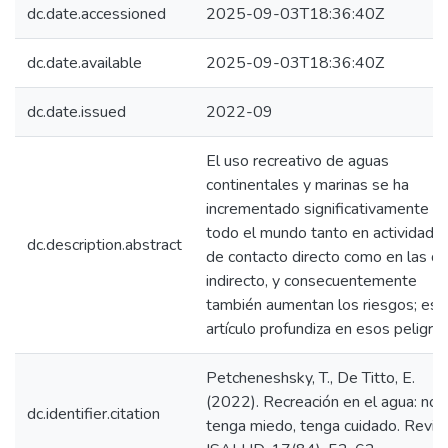
dc.date.accessioned
2025-09-03T18:36:40Z
dc.date.available
2025-09-03T18:36:40Z
dc.date.issued
2022-09
El uso recreativo de aguas
continentales y marinas se ha
incrementado significativamente e
todo el mundo tanto en actividade
dc.description.abstract
de contacto directo como en las d
indirecto, y consecuentemente
también aumentan los riesgos; est
artículo profundiza en esos peligros
Petcheneshsky, T., De Titto, E.
(2022). Recreación en el agua: no
dc.identifier.citation
tenga miedo, tenga cuidado. Revis