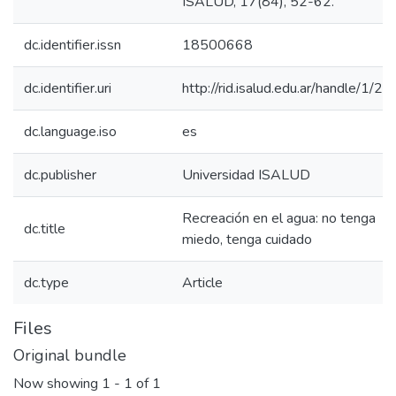
ISALUD, 17(84), 52-62.
dc.identifier.issn
18500668
dc.identifier.uri
http://rid.isalud.edu.ar/handle/1/2
dc.language.iso
es
dc.publisher
Universidad ISALUD
Recreación en el agua: no tenga
dc.title
miedo, tenga cuidado
dc.type
Article
Files
Original bundle
Now showing
1 - 1 of 1