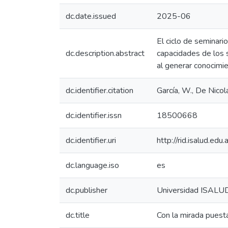
dc.date.issued
2025-06
El ciclo de seminari
dc.description.abstract
capacidades de los s
al generar conocimie
dc.identifier.citation
García, W., De Nicol
dc.identifier.issn
18500668
dc.identifier.uri
http://rid.isalud.ed
dc.language.iso
es
dc.publisher
Universidad ISALU
dc.title
Con la mirada puesta