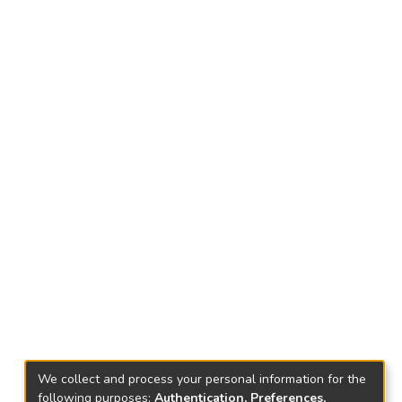
We collect and process your personal information for the
following purposes:
Authentication, Preferences,