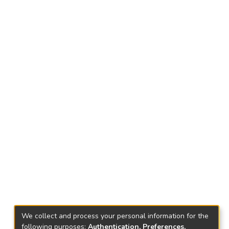
We collect and process your personal information for the
following purposes:
Authentication, Preferences,