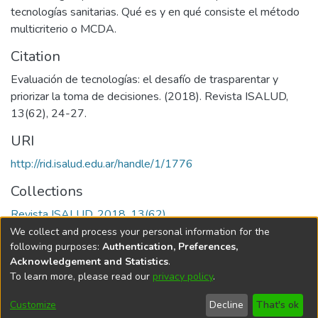
tecnologías sanitarias. Qué es y en qué consiste el método
multicriterio o MCDA.
Citation
Evaluación de tecnologías: el desafío de trasparentar y
priorizar la toma de decisiones. (2018). Revista ISALUD,
13(62), 24-27.
URI
http://rid.isalud.edu.ar/handle/1/1776
Collections
Revista ISALUD, 2018, 13(62)
We collect and process your personal information for the
Full item page
following purposes:
Authentication, Preferences,
Acknowledgement and Statistics
.
To learn more, please read our
privacy policy
.
DSpace software
copyright © 2002-2026
LYRASIS
Cookie
Privacy
End User
Send
Customize
Decline
That's ok
settings
policy
Agreement
Feedback