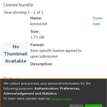
License bundle
Now showing
1 - 1 of 1
Name:
Down
license.txt
load
Size:
1.71 KB
Format:
No
Item-specific license agreed to
Thumbnail
upon submission
Available
Description:
Collections
We collect and process your personal information for the
Revista ISALUD, 2023, 18(88)
following purposes:
Authentication, Preferences,
Acknowledgement and Statistics
.
To learn more, please read our
privacy policy
.
DSpace software
copyright © 2002-2026
LYRASIS
Cookie
Privacy
End User
Send