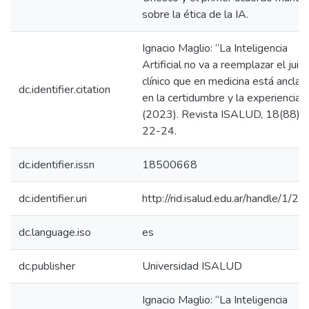
sobre la ética de la IA.
Ignacio Maglio: “La Inteligencia
Artificial no va a reemplazar el juici
clínico que en medicina está anclad
dc.identifier.citation
en la certidumbre y la experiencia”.
(2023). Revista ISALUD, 18(88),
22-24.
dc.identifier.issn
18500668
dc.identifier.uri
http://rid.isalud.edu.ar/handle/1/2
dc.language.iso
es
dc.publisher
Universidad ISALUD
Ignacio Maglio: “La Inteligencia