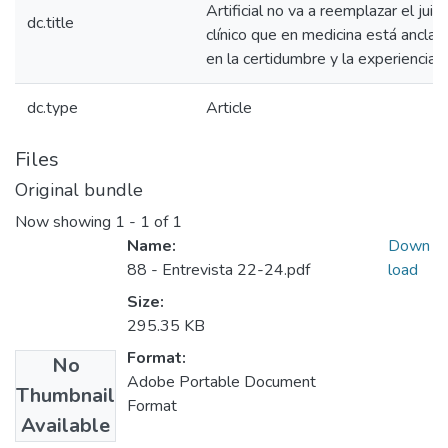
Artificial no va a reemplazar el juici
dc.title
clínico que en medicina está anclad
en la certidumbre y la experiencia”
dc.type
Article
Files
Original bundle
Now showing
1 - 1 of 1
Name:
Down
88 - Entrevista 22-24.pdf
load
Size:
295.35 KB
Format:
No
Adobe Portable Document
Thumbnail
Format
Available