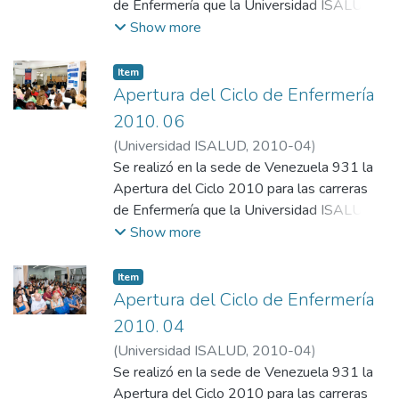
de Enfermería que la Universidad ISALUD
organiza junto con la Federación de
Show more
Asociaciones de Trabajadores de la Sanidad
Argentina (FATSA).
Item
Apertura del Ciclo de Enfermería
2010. 06
(
Universidad ISALUD
,
2010-04
)
Departamento de Comunicación,
Se realizó en la sede de Venezuela 931 la
Universidad ISALUD
Apertura del Ciclo 2010 para las carreras
de Enfermería que la Universidad ISALUD
organiza junto con la Federación de
Show more
Asociaciones de Trabajadores de la Sanidad
Argentina (FATSA).
Item
Apertura del Ciclo de Enfermería
2010. 04
(
Universidad ISALUD
,
2010-04
)
Departamento de Comunicación,
Se realizó en la sede de Venezuela 931 la
Universidad ISALUD
Apertura del Ciclo 2010 para las carreras
;
Departamento de