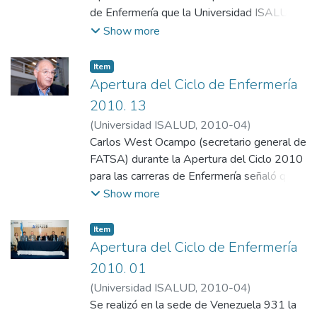
Comunicación, Universidad ISALUD
de Enfermería que la Universidad ISALUD
organiza junto con la Federación de
Show more
Asociaciones de Trabajadores de la Sanidad
Argentina (FATSA).
Item
Apertura del Ciclo de Enfermería
2010. 13
(
Universidad ISALUD
,
2010-04
)
Departamento de Comunicación,
Carlos West Ocampo (secretario general de
Universidad ISALUD
FATSA) durante la Apertura del Ciclo 2010
para las carreras de Enfermería señaló que
hacen falta “unos 80 mil enfermeros y
Show more
enfermeras en nuestro país”, y agregó que
el objetivo de este programa de
Item
capacitación “es romper con las barreras que
Apertura del Ciclo de Enfermería
los trabajadores tienen para ingresar a la
2010. 01
educación formal, donde muchos de ellos se
(
Universidad ISALUD
,
2010-04
)
ven condicionados por una situación
Departamento de Comunicación,
Se realizó en la sede de Venezuela 931 la
económica o limitados por una cuestión