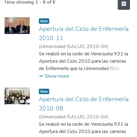
Recent Submissions
Now showing
1 - 6 of 6
Item
Apertura del Ciclo de Enfermería
2010. 11
(
Universidad ISALUD
,
2010-04
)
Departamento de Comunicación,
Se realizó en la sede de Venezuela 931 la
Universidad ISALUD
Apertura del Ciclo 2010 para las carreras
de Enfermería que la Universidad ISALUD
organiza junto con la Federación de
Show more
Asociaciones de Trabajadores de la Sanidad
Argentina (FATSA). El em predio se
Item
encuentra el presidente de la Fundación
Apertura del Ciclo de Enfermería
ISALUD, Dr. Mario González Astorquiza y
2010. 08
Carlos West Ocampo (secretario general de
(
Universidad ISALUD
,
2010-04
)
FATSA).
Departamento de Comunicación,
Se realizó en la sede de Venezuela 931 la
Universidad ISALUD
Apertura del Ciclo 2010 para las carreras