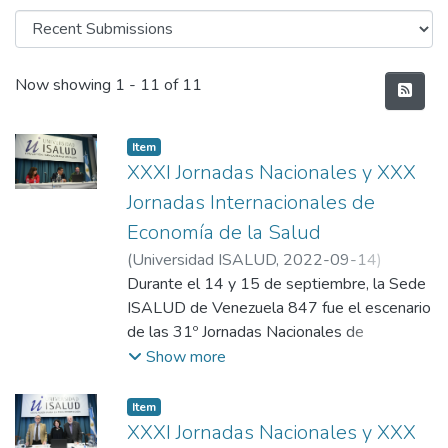
Recent Submissions
Now showing
1 - 11 of 11
Item
XXXI Jornadas Nacionales y XXX
Jornadas Internacionales de
Economía de la Salud
(
Universidad ISALUD
,
2022-09-14
)
Departamento de Comunicación,
Durante el 14 y 15 de septiembre, la Sede
Universidad ISALUD
ISALUD de Venezuela 847 fue el escenario
de las 31º Jornadas Nacionales de
Economía de la Salud bajo el lema "Lo que
Show more
la pandemia nos dejó". El evento,
organizado junto a la Asociación de
Item
Economía de la Salud (AES), reunió a
XXXI Jornadas Nacionales y XXX