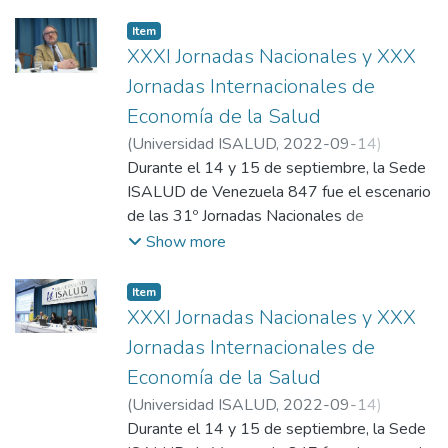
la pandemia nos dejó". El evento,
organizado junto a la Asociación de
Item
Economía de la Salud (AES), reunió a
XXXI Jornadas Nacionales y XXX
expertos para debatir sobre equidad,
Jornadas Internacionales de
pobreza y el impacto de la innovación
Economía de la Salud
tecnológica en los sistemas sanitarios. Se
(
Universidad ISALUD
,
2022-09-14
)
destacaron temas clave como la producción
Departamento de Comunicación,
Durante el 14 y 15 de septiembre, la Sede
pública de medicamentos y los desafíos del
Universidad ISALUD
ISALUD de Venezuela 847 fue el escenario
crecimiento poblacional hacia el 2030.
de las 31º Jornadas Nacionales de
Economía de la Salud bajo el lema "Lo que
Show more
Está presente el Dr. Ginés González García,
la pandemia nos dejó". El evento,
Rector Honorario de Universidad ISALUD.
organizado junto a la Asociación de
Item
Economía de la Salud (AES), reunió a
XXXI Jornadas Nacionales y XXX
expertos para debatir sobre equidad,
Jornadas Internacionales de
pobreza y el impacto de la innovación
Economía de la Salud
tecnológica en los sistemas sanitarios. Se
(
Universidad ISALUD
,
2022-09-14
)
destacaron temas clave como la producción
Departamento de Comunicación,
Durante el 14 y 15 de septiembre, la Sede
pública de medicamentos y los desafíos del