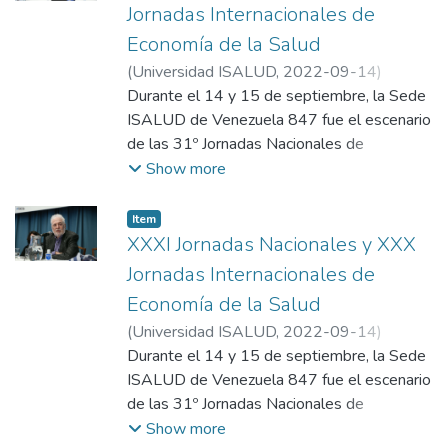
expertos para debatir sobre equidad,
Jornadas Internacionales de
pobreza y el impacto de la innovación
Economía de la Salud
tecnológica en los sistemas sanitarios. Se
(
Universidad ISALUD
,
2022-09-14
)
destacaron temas clave como la producción
Departamento de Comunicación,
Durante el 14 y 15 de septiembre, la Sede
pública de medicamentos y los desafíos del
Universidad ISALUD
ISALUD de Venezuela 847 fue el escenario
crecimiento poblacional hacia el 2030.
de las 31º Jornadas Nacionales de
Economía de la Salud bajo el lema "Lo que
Show more
la pandemia nos dejó". En el evento,
participaron Oscar Cetrángolo, Especialista
Item
en Finanzas Públicas, Mónica Liliana
XXXI Jornadas Nacionales y XXX
Levcovich, Directora de Economía de la
Jornadas Internacionales de
Salud del Ministerio de Salud de la Nación y
Economía de la Salud
el Dr. Ginés González García, Rector
(
Universidad ISALUD
,
2022-09-14
)
Honorario de Universidad ISALUD.
Departamento de Comunicación,
Durante el 14 y 15 de septiembre, la Sede
Universidad ISALUD
ISALUD de Venezuela 847 fue el escenario
de las 31º Jornadas Nacionales de
Economía de la Salud bajo el lema "Lo que
Show more