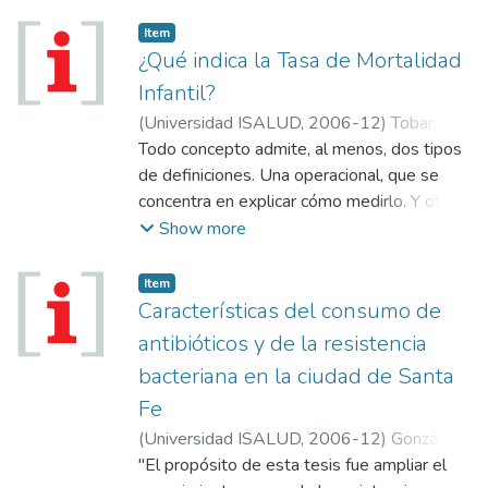
trabajo, esfuerzo y dedicación desarrollaron
nuestra institución. Y son tantos quienes
Item
aportaron a ella que resulta imposible
¿Qué indica la Tasa de Mortalidad
contar en unas pocas páginas lo que cada
Infantil?
uno hizo para lograr este presente. Es por
(
Universidad ISALUD
,
2006-12
)
Tobar,
esto que aquí solo se reseñan hechos y
Federico
Todo concepto admite, al menos, dos tipos
lugares de estos primeros tres lustros
de definiciones. Una operacional, que se
durante los cuales se fue construyendo,
concentra en explicar cómo medirlo. Y otra
como obra colectiva, esta casa de estudios."
conceptual, que se preocupa por captar la
Show more
esencia del término. En términos operativos,
se define Tasa de Mortalidad Infantil (TMI)
Item
al cociente entre el número de muertes en
Características del consumo de
niños menores de un año de edad en un
antibióticos y de la resistencia
determinado año y el número de nacidos
bacteriana en la ciudad de Santa
vivos en el mismo año, para una
Fe
determinada población (país, territorio o
área geográfica), y es expresada por 1.000
(
Universidad ISALUD
,
2006-12
)
González,
nacidos vivos.
Ana María
"El propósito de esta tesis fue ampliar el