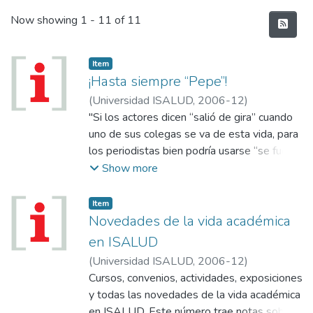
Recent Submissions
Now showing
1 - 11 of 11
Item
¡Hasta siempre “Pepe”!
(
Universidad ISALUD
,
2006-12
)
"Si los actores dicen “salió de gira” cuando
uno de sus colegas se va de esta vida, para
los periodistas bien podría usarse “se fue
de corresponsal”."
Show more
Item
Novedades de la vida académica
en ISALUD
(
Universidad ISALUD
,
2006-12
)
Cursos, convenios, actividades, exposiciones
y todas las novedades de la vida académica
en ISALUD. Este número trae notas sobre: