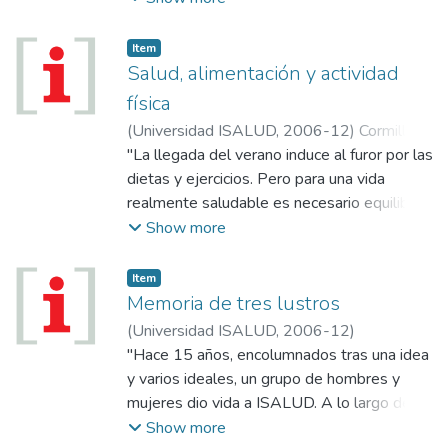
sobre las diferencias en materia de equidad,
las dificultades para medirla y la necesidad
Item
de encontrar soluciones locales contra las
Salud, alimentación y actividad
desigualdades sociales.
física
(
Universidad ISALUD
,
2006-12
)
Cormillot,
Alberto
"La llegada del verano induce al furor por las
dietas y ejercicios. Pero para una vida
realmente saludable es necesario equilibrar
diversas variables y, fundamentalmente,
Show more
crear conciencia sobre hábitos y
comportamientos."
Item
Memoria de tres lustros
(
Universidad ISALUD
,
2006-12
)
"Hace 15 años, encolumnados tras una idea
y varios ideales, un grupo de hombres y
mujeres dio vida a ISALUD. A lo largo del
tiempo se fueron sumando otros que con su
Show more