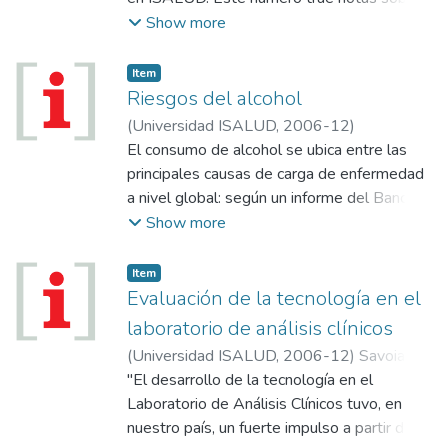
Savino vicepresidente; Carta de lectores;
Show more
Nuevas carreras; Congreso AES-ABRES;
Módulo internacional; Becas de
Item
investigación 2006.
Riesgos del alcohol
(
Universidad ISALUD
,
2006-12
)
El consumo de alcohol se ubica entre las
principales causas de carga de enfermedad
a nivel global: según un informe del Banco
Mundial, las enfermedades relacionadas con
Show more
el consumo de alcohol representan el 4%
de los años de vida ajustados por
Item
discapacidad (AVAD).
Evaluación de la tecnología en el
laboratorio de análisis clínicos
(
Universidad ISALUD
,
2006-12
)
Savoia,
Noemí
"El desarrollo de la tecnología en el
Laboratorio de Análisis Clínicos tuvo, en
nuestro país, un fuerte impulso a partir de la