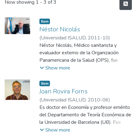
Recent Submissions
Now showing
1 - 3 of 3
Item
Néstor Nicolás
(
Universidad ISALUD
,
2011-10
)
Departamento de Comunicación,
Néstor Nicolás, Médico sanitarista y
Universidad ISALUD
evaluador externo de la Organización
Panamericana de la Salud (OPS), fue
director de Operaciones de Cascos Blancos
Show more
y subsecretario de Emergencias de la
ciudad. En esta ocasión realizó una
Item
entrevista para la edición Nº 29 de la
Joan Rovira Forns
Revista ISALUD.
(
Universidad ISALUD
,
2010-06
)
Departamento de Comunicación,
Es doctor en Economía y profesor emérito
Universidad ISALUD
del Departamento de Teoría Económica de
la Universidad de Barcelona (UB). Fue
director de investigación de Soikos SL
Show more
(Centre d’Estudis en Economia de la Salut i