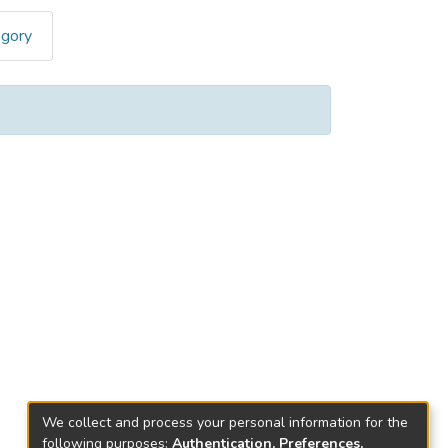
egory
We collect and process your personal information for the
following purposes:
Authentication, Preferences,