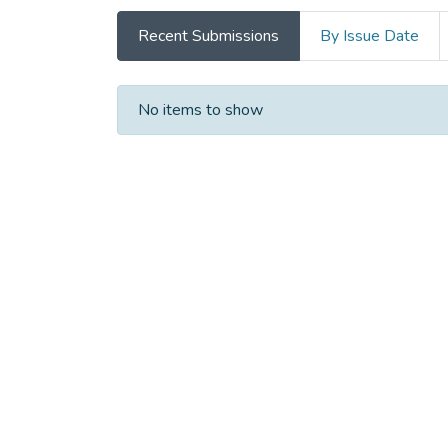
Recent Submissions
By Issue Date
Recent Submissions
No items to show