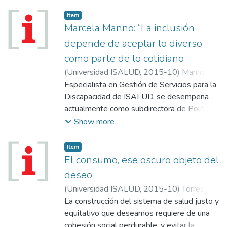
se marcaron también nuevas metas;
resulta inaceptable. El estudio de la
exposición del director del Programa de
Item
mortalidad “refleja una historia muy
Trasplantes de la OMS, José Ramón Núñez
Marcela Manno: “La inclusión
incompleta de la enfermedad y el
Peña.
depende de aceptar lo diverso
sufrimiento” (OPS, 1989). Sin embargo, la
muerte prematura, reducible, es un dato
como parte de lo cotidiano
duro, un insumo esencial para un
(
Universidad ISALUD
,
2015-10
)
Manno,
planificador. En esa vía, sigue representando
Marcelo
Especialista en Gestión de Servicios para la
uno de los principales retos a la salud
Discapacidad de ISALUD, se desempeña
pública y a las políticas sociales de un país...
actualmente como subdirectora de Políticas
de Inclusión de Personas con Discapacidad
Show more
de la Municipalidad de Luján. “La
rehabilitación es un hecho individual, pero
Item
que la inclusión depende de la construcción
El consumo, ese oscuro objeto del
de una comunidad capaz de aceptar la
deseo
diversidad”, explica.
(
Universidad ISALUD
,
2015-10
)
Torres,
Rubén
La construcción del sistema de salud justo y
equitativo que deseamos requiere de una
cohesión social perdurable, y evitar la