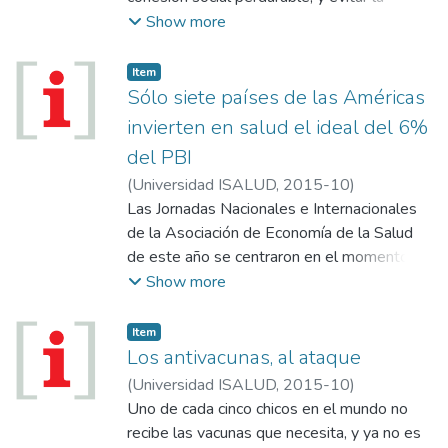
destrucción de la solidaridad, como refugio y
Show more
garantía de la certidumbre; que la Nación
sea un conjunto de sujetos, de grupos,
Item
unidos entre sí por relaciones de solidaridad,
Sólo siete países de las Américas
y también la conformación de un Estado que
invierten en salud el ideal del 6%
imponga límites a sus propias acciones para
del PBI
convencer de manera creíble a los
(
Universidad ISALUD
,
2015-10
)
ciudadanos de que no se cometerán abusos
Las Jornadas Nacionales e Internacionales
políticos, sociales ni económicos.
de la Asociación de Economía de la Salud
Justamente el logro de esa cohesión, fruto
de este año se centraron en el momento
de múltiples acciones interdisciplinarias,
político, con foco en la gestión de centros
Show more
resulta el punto de partida de un sistema de
de atención, los progresos en la financiación
salud equitativamente asequible para todos
de tecnologías y de recursos humanos, las
los argentinos, que mejore las condiciones
Item
propuestas para la organización financiera
Los antivacunas, al ataque
sanitarias, y nos proteja financieramente a
del sistema de salud y los acuerdos
todos frente a la contingencia de
(
Universidad ISALUD
,
2015-10
)
sanitarios de Estado en la órbita de los
enfermedad...
Uno de cada cinco chicos en el mundo no
distintos partidos políticos.
recibe las vacunas que necesita, y ya no es