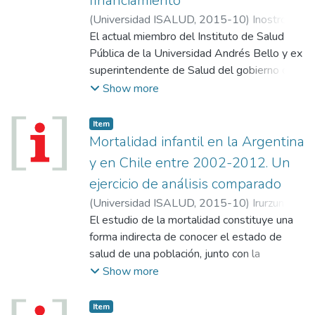
financiamiento”
(
Universidad ISALUD
,
2015-10
)
Inostroza
Palma, Manuel
El actual miembro del Instituto de Salud
Pública de la Universidad Andrés Bello y ex
superintendente de Salud del gobierno de
Chile participó de la Escuela de Verano
Show more
2015, donde disertó sobre la importancia
de la regulación y el control en las reformas
Item
de salud en el país trasandino.
Mortalidad infantil en la Argentina
y en Chile entre 2002-2012. Un
ejercicio de análisis comparado
(
Universidad ISALUD
,
2015-10
)
Irurzun,
Alejandra María
El estudio de la mortalidad constituye una
;
Jorgensen, Natalia
;
Royer,
María Eugenia
forma indirecta de conocer el estado de
salud de una población, junto con la
morbilidad y la discapacidad. La medición
Show more
directa de la salud se encuentra con la gran
limitación de establecer criterios objetivos
Item