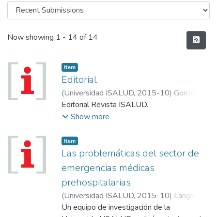
Recent Submissions
Now showing
1 - 14 of 14
Item
Editorial
(
Universidad ISALUD
,
2015-10
)
González
García, Ginés
Editorial Revista ISALUD.
Show more
Item
Las problemáticas del sector de
emergencias médicas
prehospitalarias
(
Universidad ISALUD
,
2015-10
)
Langsam,
Martín
Un equipo de investigación de la
;
Jorgensen, Natalia
;
Salzman,