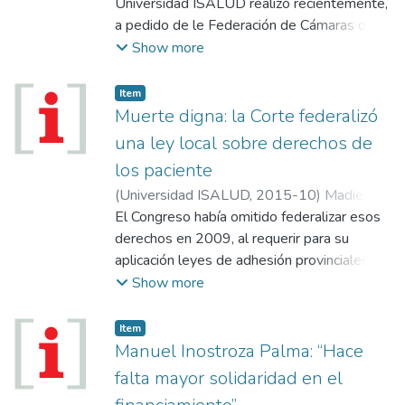
Mariano
Universidad ISALUD realizó recientemente,
;
Madies, Claudia
a pedido de le Federación de Cámaras de
Empresas de Emergencias Médicas (FEM),
Show more
un trabajo exploratorio sobre la situación
del sector en Argentina y su problemática.
Item
En este artículo se resumen parte de los
Muerte digna: la Corte federalizó
hallazgos de dicho trabajo.
una ley local sobre derechos de
los paciente
(
Universidad ISALUD
,
2015-10
)
Madies,
Claudia
El Congreso había omitido federalizar esos
derechos en 2009, al requerir para su
aplicación leyes de adhesión provinciales; y
aunque el nuevo Código Civil y Comercial –
Show more
vigente desde el 1° de agosto– sí lo hizo, el
máximo tribunal se anticipó en el caso de un
Item
paciente en Neuquén.
Manuel Inostroza Palma: “Hace
falta mayor solidaridad en el