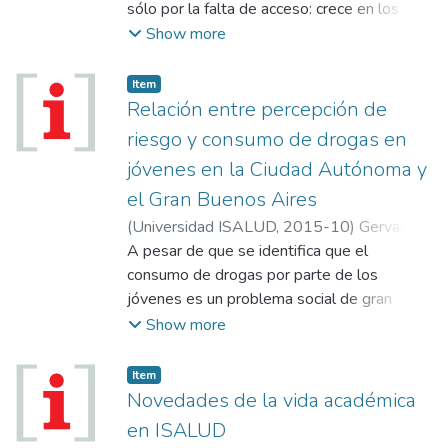
sólo por la falta de acceso: crece en los
países desarrollados una ideología de
Show more
rechazo a toda atención farmacológica;
sorpresivos brotes en Estados Unidos y
Item
Europa de enfermedades erradicadas
Relación entre percepción de
encendieron las alarmas.
riesgo y consumo de drogas en
jóvenes en la Ciudad Autónoma y
el Gran Buenos Aires
(
Universidad ISALUD
,
2015-10
)
Gervasio,
Elsa
A pesar de que se identifica que el
consumo de drogas por parte de los
jóvenes es un problema social de gran
importancia, la percepción del uso de
Show more
sustancias generadoras de adicción en este
grupo, con frecuencia, está cargada de
Item
prejuicios y de imprecisiones originadas en
Novedades de la vida académica
una falta de información adecuada. El
en ISALUD
conocimiento de esta realidad motivó este