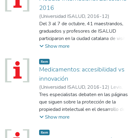
2016
(
Universidad ISALUD
,
2016-12
)
Schweiger, Arturo
Del 3 al 7 de octubre, 41 maestrandos,
graduados y profesores de ISALUD
participaron en la ciudad catalana de visitas
a la Universidad Pompeu Fabra y a las
Show more
instituciones que generan políticas de salud
pública y que brindan prestaciones sanitarias
Item
de alta complejidad de Cataluña.
Medicamentos: accesibilidad vs
innovación
(
Universidad ISALUD
,
2016-12
)
Levis,
Mirta
Tres especialistas debaten en las páginas
que siguen sobre la protección de la
propiedad intelectual en el desarrollo de
medicamentes y los límites que debería
Show more
tener a la hora de brindar un acceso
universal al cuidado de la salud. La discusión
Item