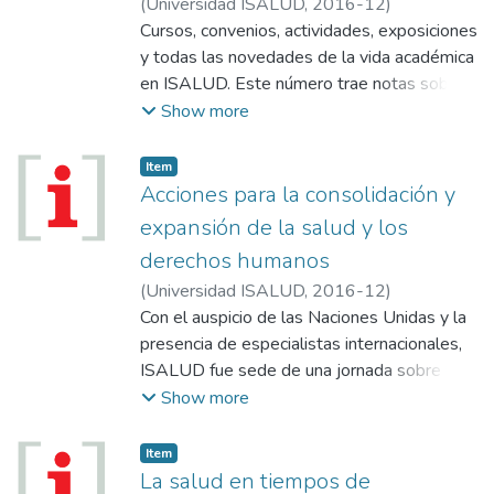
(
Universidad ISALUD
,
2016-12
)
para lo que viene, para seguir trabajando por
Cursos, convenios, actividades, exposiciones
Argentina.
y todas las novedades de la vida académica
en ISALUD. Este número trae notas sobre:
Incorporaciones bibliográficas; Nuevo libro
Show more
de Sergio Horis del Prete; Transmisión de
actividades por streaming; La Universidad
Item
ISALUD fue seleccionada para participar del
Acciones para la consolidación y
Programa Erasmus de Intercambio de
expansión de la salud y los
Estudiantes Universitarios; La Universidad
derechos humanos
ISALUD presente en los debates sobre
(
Universidad ISALUD
,
2016-12
)
políticas de alimentación saludable;
Con el auspicio de las Naciones Unidas y la
González Catán: se graduaron 23 nuevos
presencia de especialistas internacionales,
profesionales; ISALUD en Hábitat III;
ISALUD fue sede de una jornada sobre la
ISALUD en Entre Ríos; Oscar Incarbone
salud en la agenda de los derechos
Show more
(Designación); Diana Cohen Agrest, Konex
humanos, que incluyó el financiamiento del
de Platino 2016; ISALUD asume la
gasto, las redes integradas, los
secretaría ejecutiva de ALASAG; Nuevos
Item
determinantes sociales y la judicialización de
La salud en tiempos de
graduados de Universidad ISALUD.