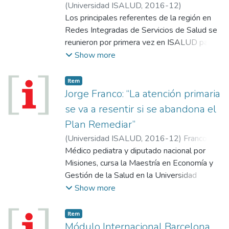
(
Universidad ISALUD
,
2016-12
)
Los principales referentes de la región en
Redes Integradas de Servicios de Salud se
reunieron por primera vez en ISALUD para
intercambiar experiencias y aprendizajes
Show more
que ayuden a la conformación de una red
colaborativa, viable y sustentable en el
Item
tiempo.
Jorge Franco: “La atención primaria
se va a resentir si se abandona el
Plan Remediar”
(
Universidad ISALUD
,
2016-12
)
Franco,
Jorge
Médico pediatra y diputado nacional por
Misiones, cursa la Maestría en Economía y
Gestión de la Salud en la Universidad
ISALUD y en esta entrevista con la Revista
Show more
repasa la realidad de la provincia y de las
políticas sanitarias del nuevo gobierno
Item
nacional.
Módulo Internacional Barcelona