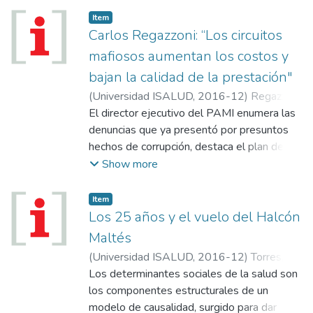
Item
Carlos Regazzoni: “Los circuitos
mafiosos aumentan los costos y
bajan la calidad de la prestación"
(
Universidad ISALUD
,
2016-12
)
Regazzoni,
Carlos
El director ejecutivo del PAMI enumera las
denuncias que ya presentó por presuntos
hechos de corrupción, destaca el plan de
pago de las deudas con prestadores y
Show more
anticipa los cambios en el plan médico de la
mayor obra social del país.
Item
Los 25 años y el vuelo del Halcón
Maltés
(
Universidad ISALUD
,
2016-12
)
Torres,
Rubén
Los determinantes sociales de la salud son
los componentes estructurales de un
modelo de causalidad, surgido para dar