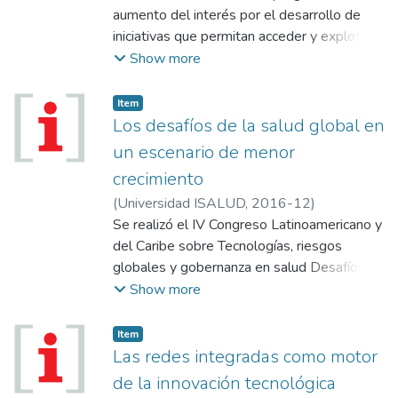
aumento del interés por el desarrollo de
iniciativas que permitan acceder y explotar
todo el potencial que brinda la evidencia del
Show more
mundo real (RWE, en inglés), esto es el uso
de datos que resultan clave para las
Item
innovaciones en salud.
Los desafíos de la salud global en
un escenario de menor
crecimiento
(
Universidad ISALUD
,
2016-12
)
Se realizó el IV Congreso Latinoamericano y
del Caribe sobre Tecnologías, riesgos
globales y gobernanza en salud Desafíos y
respuestas desde América latina, que en
Show more
forma conjunta organizaron ISALUD y
Alasag.
Item
Las redes integradas como motor
de la innovación tecnológica