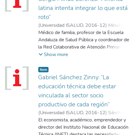
latina intenta integrar lo que está
roto”
(
Universidad ISALUD
,
2016-12
)
Minué
Lorenzo, Sergio
Médico de familia, profesor de la Escuela
Andaluza de Salud Pública y coordinador de
la Red Colaborativa de Atención Primaria de
la Salud de la OPS, participó del encuentro
Show more
en ISALUD, donde analizó los desafíos de
la atención primaria en la región.
Item
Gabriel Sánchez Zinny: “La
educación técnica debe estar
vinculada al sector socio
productivo de cada región”
(
Universidad ISALUD
,
2016-12
)
Sánchez
Zinny, Gabriel
El economista, académico, emprendedor y
director del Instituto Nacional de Educación
Técnica (INET) destaca las necesidades de