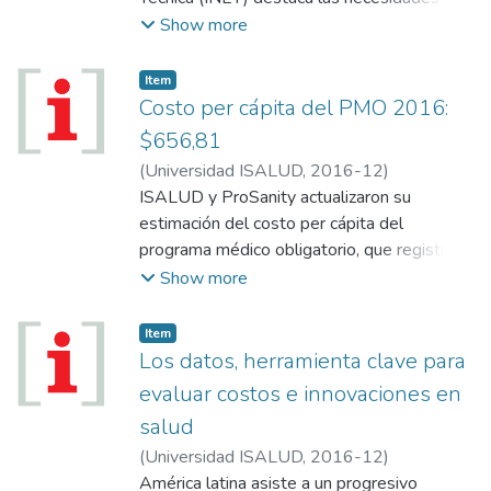
formación en este ámbito y su impacto en la
Show more
competitividad del país.
Item
Costo per cápita del PMO 2016:
$656,81
(
Universidad ISALUD
,
2016-12
)
ISALUD y ProSanity actualizaron su
estimación del costo per cápita del
programa médico obligatorio, que registró
un aumento del 41,32% entre julio de
Show more
2015 y el mismo mes de este año; en
tanto, el ingreso promedio de las obras
Item
sociales nacionales fue de entre $680 y $
Los datos, herramienta clave para
728 per cápita.
evaluar costos e innovaciones en
salud
(
Universidad ISALUD
,
2016-12
)
América latina asiste a un progresivo