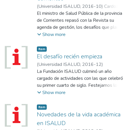
totalidad próximamente. Los autores
(
Universidad ISALUD
,
2016-10
)
Cardozo,
agradecen a Juan Saubidet (ISALUD) por su
Ricardo Alberto
El ministro de Salud Pública de la provincia
colaboración en el proceso de recolección y
de Corrientes repasó con la Revista su
análisis de la información, como así también
agenda de gestión, los desafíos que plantea
al personal de los juzgados consultados por
el sistema en la provincia y el objetivo de
Show more
su amabilidad y profesionalismo a la hora de
mejorar los indicadores de salud materno-
brindar dicha información. Agradecen
infantil; el problema de los recursos y la
Item
también a la Dra. Claudia Madies
escasez de talento.
El desafío recién empieza
(CEDSABIO, ISALUD) por la revisión final
(
Universidad ISALUD
,
2016-12
)
del documento y sus valiosos comentarios y
La Fundación ISALUD culminó un año
aportes.
cargado de actividades con las que celebró
su primer cuarto de siglo. Festejamos lo
hecho: diez carreras de grado y 16 de
Show more
posgrado, más de 4500 graduados y 4000
alumnos actualmente en curso, 720
Item
convenios –entre ellos 37 con
Novedades de la vida académica
universidades extranjeras–, 43 libros y más
en ISALUD
de 200 investigaciones. Y nos preparamos