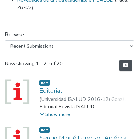
Novedades de la vida académica en ISALUD
[Págs.
78-82]
Browse
Recent Submissions
Now showing
1 - 20 of 20
Item
Editorial
(
Universidad ISALUD
,
2016-12
)
González
García, Ginés
Editorial Revista ISALUD.
Show more
Item
Sergio Minué Lorenzo: “América