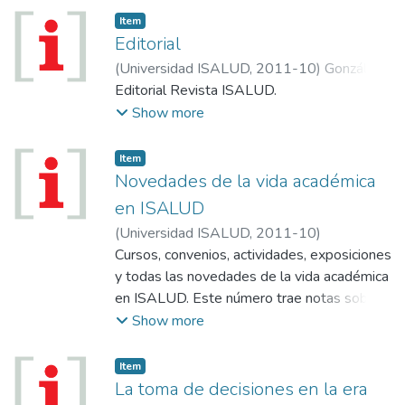
Item
Editorial
(
Universidad ISALUD
,
2011-10
)
González
Astorquiza, Mario
Editorial Revista ISALUD.
Show more
Item
Novedades de la vida académica
en ISALUD
(
Universidad ISALUD
,
2011-10
)
Cursos, convenios, actividades, exposiciones
y todas las novedades de la vida académica
en ISALUD. Este número trae notas sobre:
Sustancias químicas: sus efectos en el
Show more
ambiente y la salud (Jornada); Fútbol,
generador de identidades (Espacio de
Item
Arte); Convocatoria para los premios
La toma de decisiones en la era