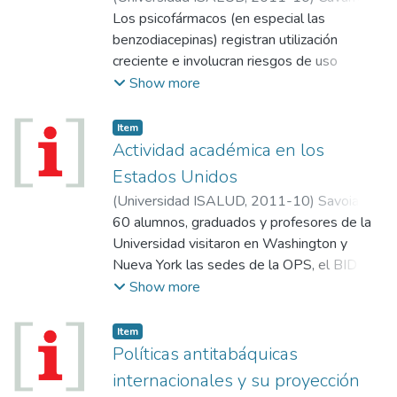
María Jimena
Los psicofármacos (en especial las
benzodiacepinas) registran utilización
creciente e involucran riesgos de uso
irracional. En el año 2006 según el Ranking
Show more
COFA de ventas de medicamentos cuatro
Benzodiacepinas se encontraban entre los
Item
veinticinco medicamentos más vendidos de
Actividad académica en los
la Argentina en el siguiente orden:
Estados Unidos
alprazolam (4° puesto), clonazepam (10°
(
Universidad ISALUD
,
2011-10
)
Savoia,
puesto), Bromazepam (18° puesto) y
Noemí
60 alumnos, graduados y profesores de la
;
Schweiger, Arturo
;
Glanc, Mario
lorazepam (24° puesto). La
Universidad visitaron en Washington y
psicofarmacología se ha desarrollado
Nueva York las sedes de la OPS, el BID y la
prácticamente en el último medio siglo.
ONU, y presenciaron exposiciones y
Show more
Hasta comienzos de la década del ’50 la
seminarios a cargo de funcionarios de dichos
posibilidad de utilizar drogas específicas
organismos. El módulo internacional es una
Item
para el tratamiento de las enfermedades
actividad académica extracurricular que se
Políticas antitabáquicas
mentales no era considerada. Las
realiza ininterrumpidamente
internacionales y su proyección
medicaciones de ese entonces sólo tenían
desde 1996.