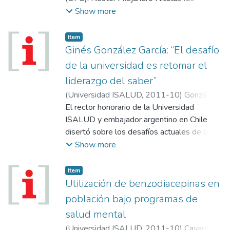
director de Operaciones de Cascos Blancos
Show more
y actualmente es subsecretario de
Emergencias de la ciudad. En esta
Item
entrevista explica la importancia de contar
Ginés González García: “El desafío
con un plan de contingencias.
de la universidad es retomar el
liderazgo del saber”
(
Universidad ISALUD
,
2011-10
)
González
García, Ginés
El rector honorario de la Universidad
ISALUD y embajador argentino en Chile
disertó sobre los desafíos actuales de lsa
universidads, que ya no son las únicas
Show more
instituciones productoras de conocimiento,
durante las jornadas organizadas por la
Item
Asociación de Facultades de Ciencias
Utilización de benzodiacepinas en
Médicas de la República Argentina
población bajo programas de
(Afacimera).
salud mental
(
Universidad ISALUD
,
2011-10
)
Cavarra,