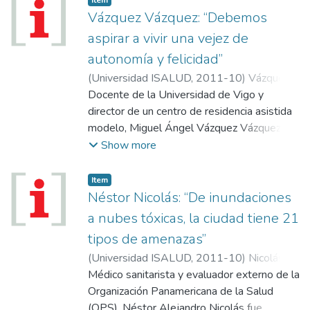
factores que influirán en el futuro a cada una
expo virtual; Inicio de inscripciones (Ciclo
dentro del Estado.
Vázquez Vázquez: “Debemos
de las alternativas, analizar estas
2012); Cursos de extensión; Nueva sede
alternativas, y por ultimo elegir alguna de
aspirar a vivir una vejez de
de la Universidad.
ellas.
autonomía y felicidad”
(
Universidad ISALUD
,
2011-10
)
Vázquez
Vázquez, Miguel Ángel
Docente de la Universidad de Vigo y
director de un centro de residencia asistida
modelo, Miguel Ángel Vázquez Vázquez
reflexiona sobre el envejecimiento y los
Show more
nuevos modelos de residencia asistida.
Item
Néstor Nicolás: “De inundaciones
a nubes tóxicas, la ciudad tiene 21
tipos de amenazas”
(
Universidad ISALUD
,
2011-10
)
Nicolás,
Néstor Alejandro
Médico sanitarista y evaluador externo de la
Organización Panamericana de la Salud
(OPS), Néstor Alejandro Nicolás fue