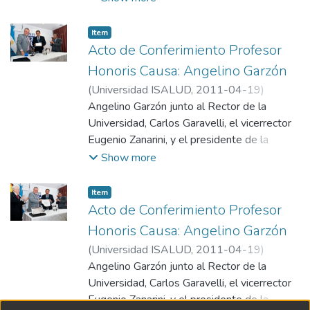
en el acto de entrega de la distinción
Profesor Honoris Causa el 19 de
Item
septiembre de 2011.
Acto de Conferimiento Profesor
Honoris Causa: Angelino Garzón
(
Universidad ISALUD
,
2011-04-19
)
Departamento de Comunicación,
Angelino Garzón junto al Rector de la
Universidad ISALUD
Universidad, Carlos Garavelli, el vicerrector
Eugenio Zanarini, y el presidente de la
Fundación, Dr. Mario González Astorquiza,
Show more
en el acto de entrega de la distinción
Profesor Honoris Causa el 19 de
Item
septiembre de 2011.
Acto de Conferimiento Profesor
Honoris Causa: Angelino Garzón
(
Universidad ISALUD
,
2011-04-19
)
Departamento de Comunicación,
Angelino Garzón junto al Rector de la
Universidad ISALUD
Universidad, Carlos Garavelli, el vicerrector
Eugenio Zanarini, y el presidente de la