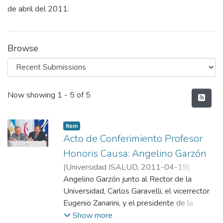
de abril del 2011.
Browse
Recent Submissions
Now showing
1 - 5 of 5
Item
Acto de Conferimiento Profesor
Honoris Causa: Angelino Garzón
(
Universidad ISALUD
,
2011-04-19
)
Departamento de Comunicación,
Angelino Garzón junto al Rector de la
Universidad ISALUD
Universidad, Carlos Garavelli, el vicerrector
Eugenio Zanarini, y el presidente de la
Fundación, Dr. Mario González Astorquiza,
Show more