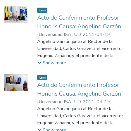
en el acto de entrega de la distinción
Profesor Honoris Causa el 19 de
Item
septiembre de 2011.
Acto de Conferimiento Profesor
Honoris Causa: Angelino Garzón
(
Universidad ISALUD
,
2011-04-19
)
Departamento de Comunicación,
Angelino Garzón junto al Rector de la
Universidad ISALUD
Universidad, Carlos Garavelli, el vicerrector
Eugenio Zanarini, y el presidente de la
Fundación, Dr. Mario González Astorquiza,
Show more
en el acto de entrega de la distinción
Profesor Honoris Causa el 19 de
Item
septiembre de 2011.
Acto de Conferimiento Profesor
Honoris Causa: Angelino Garzón
(
Universidad ISALUD
,
2011-04-19
)
Departamento de Comunicación,
Angelino Garzón junto al Rector de la
Universidad ISALUD
Universidad, Carlos Garavelli, el vicerrector
Eugenio Zanarini, y el presidente de la
Fundación, Dr. Mario González Astorquiza,
Show more